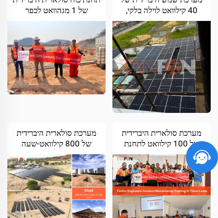
40 קילוואט לוילה בלקי,
של 1 מגהוואט לכפר
ניגריה
בלובומבאשי, רפובליקת קונגו
הדמוקרטית
מערכת סולארית היברידית
מערכת סולארית היברידית
של 100 קילוואט לתחנת
של 800 קילוואט-שעה
תקשורת בדילי, טימור
ליישוב בסוגויה, צ'אד
המזרחית