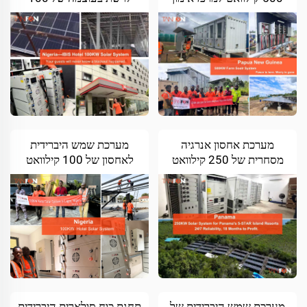
חקלאי בפפואה גינאה
קילוואט למחסום בוטיק
החדשה
בלאגוס, ניגריה
מערכת אחסון אנרגיה
מערכת שמש היברידית
מסחרית של 250 קילוואט
לאחסון של 100 קילוואט
לمنتجה אייתית בדרגת
למלון בלאגוס, ניגריה
חמישה כוכבים בפנמה
מערכת שמש היברידית של
תחנת כוח סולארית היברידית