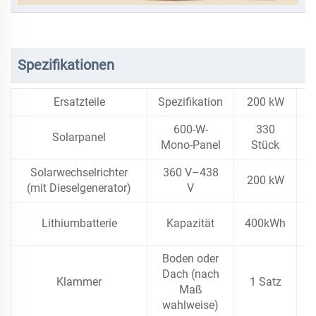
Spezifikationen
Ersatzteile
Spezifikation
200 kW
2
600-W-
330
Solarpanel
Mono-Panel
Stück
Solarwechselrichter
360 V–438
200 kW
2
(mit Dieselgenerator)
V
Lithiumbatterie
Kapazität
400kWh
Boden oder
Dach (nach
Klammer
1 Satz
1
Maß
wahlweise)