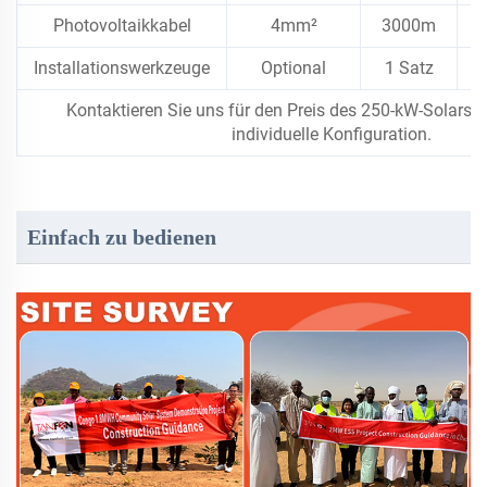
Photovoltaikkabel
4mm²
3000m
3
Installationswerkzeuge
Optional
1 Satz
1
Kontaktieren Sie uns für den Preis des 250-kW-Solarsy
individuelle Konfiguration.
Einfach zu bedienen