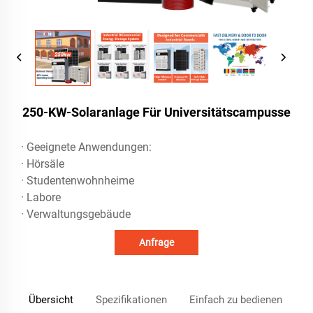
250-KW-Solaranlage Für Universitätscampusse
· Geeignete Anwendungen:
· Hörsäle
· Studentenwohnheime
· Labore
· Verwaltungsgebäude
Anfrage
Übersicht
Spezifikationen
Einfach zu bedienen
T