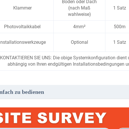
Boden oder Dach
Klammer
(nach Maß
1 Satz
wahlweise)
Photovoltaikkabel
4mm²
500m
Installationswerkzeuge
Optional
1 Satz
KONTAKTIEREN SIE UNS: Die obige Systemkonfiguration dient de
abhängig von Ihren endgültigen Installationsbedingungen 
nfach zu bedienen