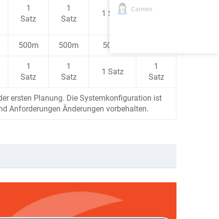
1
1
1
Carmen
1 Satz
Satz
Satz
Satz
500m
500m
500m
600m
1
1
1
1 Satz
Satz
Satz
Satz
r ersten Planung. Die Systemkonfiguration ist
und Anforderungen Änderungen vorbehalten.