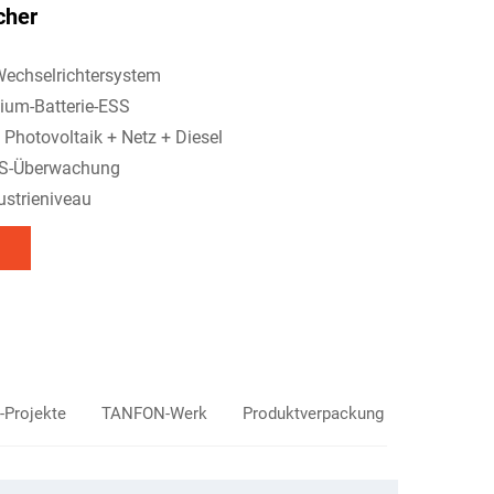
cher
Wechselrichtersystem
hium-Batterie-ESS
n Photovoltaik + Netz + Diesel
EMS-Überwachung
ustrieniveau
Projekte
TANFON-Werk
Produktverpackung
Häufig ges