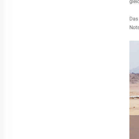
glei
Das 
Nots