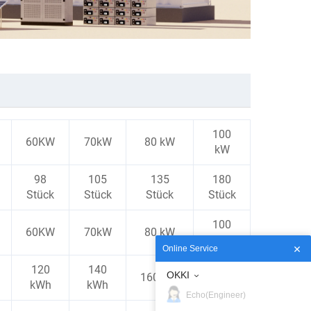
100
60KW
70kW
80 kW
kW
98
105
135
180
Stück
Stück
Stück
Stück
100
60KW
70kW
80 kW
kW
Online Service
120
140
200
OKKI
160kwh
kWh
kWh
KWH
Echo(Engineer)