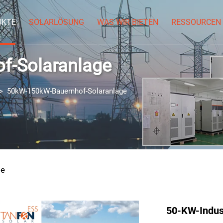
UKTE
SOLARLÖSUNG
WAS WIR BIETEN
RESSOURCEN
f-Solaranlage
>
50kW-150kW-Bauernhof-Solaranlage
ge
50-KW-Indust