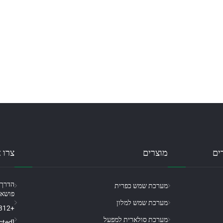
ים
מוצרים
צרו 
מערכת שמש כפרית
פושאן,
מערכת שמש למלון
+86-18098194312
מערכת סולארית למפעל
[email protected]