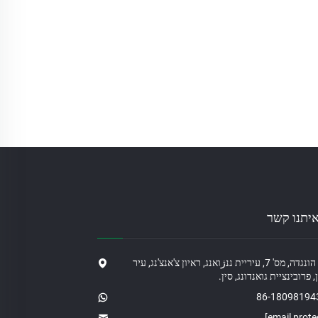
איתנו קשר
הדרך הונגדה, מס' 7, עיריית ננژואנג, ראיון צ'אנצ'נג, עיר
 פרובינציית גואנדונג, סין.