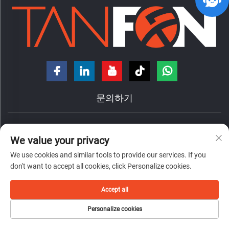
문의하기
중국 광둥성 포산시 찬청구 난좡진 홍더로 7번지
We value your privacy
+86-18098194312
We use cookies and similar tools to provide our services. If you
[email protected]
don't want to accept all cookies, click Personalize cookies.
Accept all
Copyright © 2026 Foshan Tanfon Energy Technology Co., Ltd.
개인정보
Personalize cookies