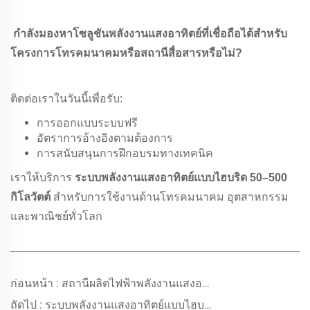
กำลังมองหาโซลูชันพลังงานแสงอาทิตย์ที่เชื่อถือได้สำหรับ
โครงการโทรคมนาคมหรือสถานีสื่อสารหรือไม่?
ติดต่อเราในวันนี้เพื่อรับ:
การออกแบบระบบฟรี
อัตราการอ้างอิงตามต้องการ
การสนับสนุนการฝึกอบรมทางเทคนิค
เราให้บริการ
ระบบพลังงานแสงอาทิตย์แบบไฮบริด 50–500
กิโลวัตต์
สำหรับการใช้งานด้านโทรคมนาคม อุตสาหกรรม
และพาณิชย์ทั่วโลก
ก่อนหน้า :
สถานีผลิตไฟฟ้าพลังงานแสงอาทิตย์แบบไฮบริด 1 เมกะวัตต์สำหรับหมู่บ้านในลูบุมบาชี สาธารณรัฐประชาธิปไตยคองโก
ถัดไป :
ระบบพลังงานแสงอาทิตย์แบบไฮบริด 800 กิโลวัตต์-ชั่วโมง สำหรับหมู่บ้านในโซโกยา ประเทศชาด