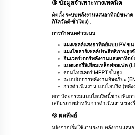
⑤ ข้อมูลจำเพาะทางเทคนิค
ติดตั้ง
ระบบพลังงานแสงอาทิตย์ขนาด 1
กิโลวัตต์-ชั่วโมง)
.
การกำหนดค่าระบบ
แผงเซลล์แสงอาทิตย์แบบ PV ขนาด
แผงโซลาร์เซลล์ประสิทธิภาพสูง
อินเวอร์เตอร์พลังงานแสงอาทิตย
แบตเตอรี่ลิเธียมเหล็กฟอสเฟต (Li
คอนโทรเลอร์ MPPT ขั้นสูง
ระบบจัดการพลังงานอัจฉริยะ (E
การดำเนินงานแบบไฮบริด (พลังง
สถาปัตยกรรมแบบไฮบริดนี้ช่วยเพิ่มกา
เสถียรภาพสำหรับการดำเนินงานของรีสอ
⑥ ผลลัพธ์
หลังจากเริ่มใช้งานระบบพลังงานแสงอา