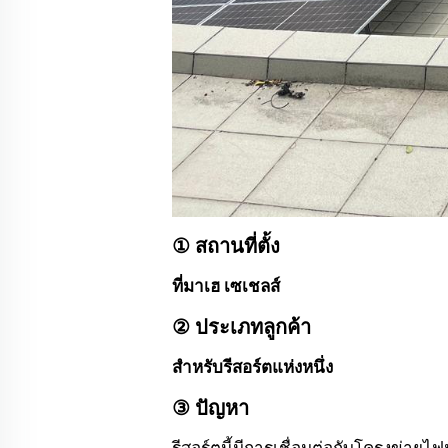
① สถานที่ตั้ง
ที่มาเฮ เซเชลส์
② ประเภทลูกค้า
สำหรับรีสอร์ตแห่งหนึ่ง
③ ปัญหา