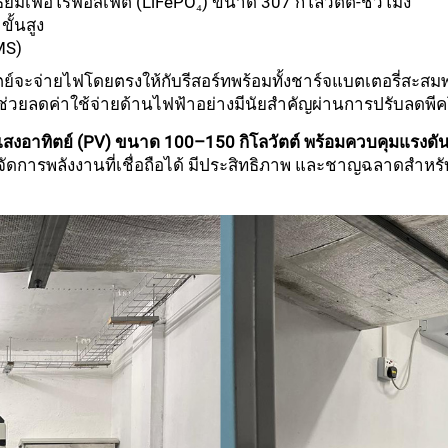
ธียมเฟอโรฟอสเฟต (LiFePO₄) ขนาด 307 กิโลวัตต์-ชั่วโมง
ั้นสูง
MS)
์จะจ่ายไฟโดยตรงให้กับรีสอร์ทพร้อมทั้งชาร์จแบตเตอรี่สะสมพล
่งช่วยลดค่าใช้จ่ายด้านไฟฟ้าอย่างมีนัยสำคัญผ่านการปรับลดพี
สงอาทิตย์ (PV) ขนาด 100–150 กิโลวัตต์ พร้อมควบคุมแรง
การพลังงานที่เชื่อถือได้ มีประสิทธิภาพ และชาญฉลาดสำหรับส