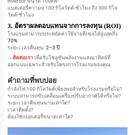
inversor ขนาด 100kw
แบตเตอรี่ความจุ 100 กิโลวัตต์-ชั่วโมง ถึง 300 กิโล
วัตต์-ชั่วโมง
3. อัตราผลตอบแทนจากการลงทุน (ROI)
โรงแรมสามารถประหยัดค่าใช้จ่ายดีเซลได้สูงสุดถึง
70%
ระยะเวลาคืนทุน:
2–3 ปี
ติดต่อเรา
เพื่อรับโซลูชันพลังงานแสงอาทิตย์ที่
→
ออกแบบเฉพาะสำหรับโครงการโรงแรมของคุณ
คำถามที่พบบ่อย
กำลังไฟ 100 กิโลวัตต์เพียงพอสำหรับโรงแรมหรือไม่?
ระบบสามารถขับเคลื่อนเครื่องปรับอากาศได้หรือไม่?
ระยะเวลาคืนทุนนานเท่าใด?
เวลาติดตั้ง?
ต้องใช้แบตเตอรี่ขนาดเท่าใด?