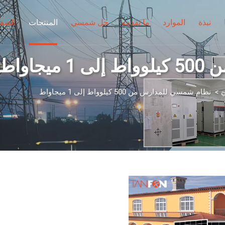
نبذة
الموارد
ما نقدمه
حل شمسي
المنتجات
الصفح
اواط
ي
>
نظام شمسي للمدارس من 500 كيلوواط إلى 1 ميجاواط