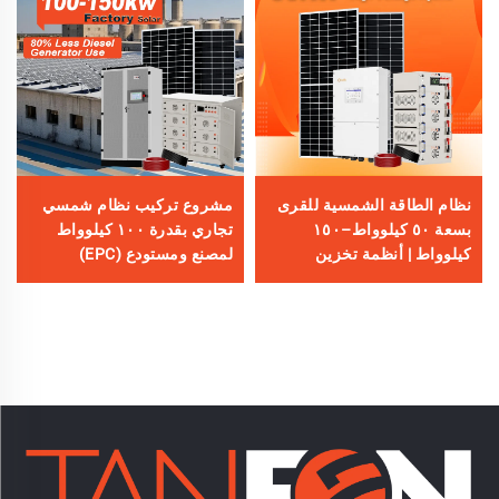
نظام الطاقة الشمسية للقرى
مشروع تركيب نظام شمسي
بسعة ٥٠ كيلوواط–١٥٠
تجاري بقدرة ١٠٠ كيلوواط
كيلوواط | أنظمة تخزين
لمصنع ومستودع (EPC)
الطاقة بالبطاريات لأفريقيا