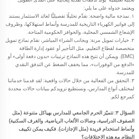
ويعتمد جدواه على ما يلي:
١. نمذجة مالية واضحة: نقدِّم تحليلًا تفصيليًّا لعائد الاستثمار يستند
إلى فواتير الكهرباء التاريخية للمدرسة وأنماط استهلاكها، وظروف
الإشعاع الشمسي المحلية، والحوافز الحكومية المتاحة.
٢. خيارات تمويل مرنة: وبجانب الشراء المباشر، نقدّم نماذج تمويل
متخصصة لقطاع التعليم، مثل التأجير أو عقود إدارة الطاقة
(EMC). ويمكن أن تتيح هذه النماذج ترتيبات «بدون دفعة أولى» أو
«الدفع من الوفورات»، مما يخفف الضغط عن التدفق النقدي
للمدرسة.
٣. التحقق من الفعالية من خلال حالات واقعية: لقد قدمنا خدماتنا
لمختلف أنواع المدارس، ونستطيع تزويدكم ببيانات حالات محددة
كمرجع لكم.
السؤال ٣: تتميّز الحرم الجامعي للمدارس بهياكل متنوعة (مثل
الصفوف الدراسية، وصالات الألعاب الرياضية، والغرف السكنية)
وأنماط استخدام فريدة (مثل الإجازات). فكيف يمكن تكييف
النظام مع هذه الاختلافات؟