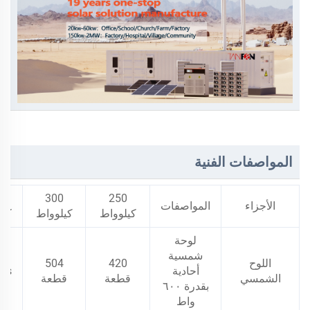
المواصفات الفنية
0
300
250
الأجزاء
المواصفات
كيلوواط
كيلوواط
كيل
لوحة
شمسية
اللوح
420
504
أحادية
cs
الشمسي
قطعة
قطعة
بقدرة ٦٠٠
واط