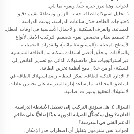
الجواب: وهنا تبرز خبرة حلّنا. ونقوم بما يلي:
١. تحليل استهلاك الطاقة حسب الزمن ومنطقةً: تقييم دقيق
لاحتياجات الطاقة خلال ساعات الدراسة، ووقت الدراسة
المسائية، والغرف السكنية، والأحمال الأساسية في أوقات العطل.
٢. تصميم نظام مخصص: نقوم بتصميم التركيب الأمثل لأنواع
الأسطح المختلفة (المستوية/المائلة)، والقدرات التحميلية،
والتوجُّهات. ونحقِّق أقصى استفادة ممكنة من الطاقة الشمسية
عبر استراتيجيات مثل «الاستهلاك الذاتي مع تصدير الفائض إلى
الشبكة» أو من خلال دمج أنظمة تخزين الطاقة.
٣. الإدارة الذكية للطاقة: يمكن للنظام رصد استهلاك الطاقة في
المناطق المختلفة، ما يساعد إدارة المدرسة على تحسين عادات
الاستهلاك لتحقيق وفورات إضافية.
السؤال ٤: هل سيؤدي التركيب إلى تعطيل الأنشطة الدراسية
العادية؟ وهل ستُشكِّل الصيانة الدورية عبئًا إضافيًّا على طاقم
الدعم الفني في المدرسة؟
الجواب: نحن ملتزمون بتقليل أي اضطراب قدر الإمكان.