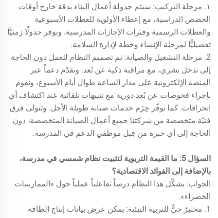
١. مرحلة التركيب: سيتم جدولة أعمال البناء بدقة خارج أوقات
الحصص الدراسية، مع إعطاء الأولوية للعطلات الأسبوعية
والعطلات الرسمية وفترات الإجازات المدرسية. ونوفر جدولًا زمنيًّا
تفصيليًّا لمرحلة الإنشاء وخطة لإدارة السلامة.
2. مرحلة التشغيل والصيانة: تم تصميم النظام للعمل دون الحاجة
إلى تدخل بشري، مع مراقبة ذكية عن بُعد. ونقدّم دعماً عبر
المنصة الإلكترونية على مدار الساعة طوال أيام الأسبوع، ونقوم
بإجراء فحوصات عن بُعد دورية مع تنبيهات تلقائية عند اكتشاف أي
انحرافات. كما نوفّر حِزَم خدمات صيانة طويلة الأجل. وتتولى فرق
فنيّة متخصصة من شركتنا جميع أعمال الصيانة المتخصصة، دون
الحاجة إلى أي خبرة من قِبل موظفي الدعم في المدرسة.
السؤال 5: ما القيمة التربوية لتثبيت نظام شمسي في مدرسة،
بالإضافة إلى الفوائد الاقتصادية؟
الجواب: يشكّل هذا النظام درساً تفاعلياً عملياً حول «الممارسات
الخضراء».
1. مختبرٌ حيٌّ للتربية البيئية: يمكن عرض بيانات إنتاج الطاقة