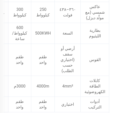
عاكس
0
300
250
٣٦٠–٤٣٨
شمسي (مع
فولت
كيلوواط
كيلوواط
كيل
مولّد ديزل)
600
بطارية
السعة
500KWH
كيلوواط/
WH
الليثيوم
ساعة
أرضي أو
سقف
طقم
طقم
ط
القوس
(اختياري
واحد
واحد
و
حسب
الطلب)
كابلات
الطاقة
4mm²
4000m
3000م
00
الكهروضوئية
أدوات
طقم
طقم
ط
اختياري
التركيب
واحد
واحد
و