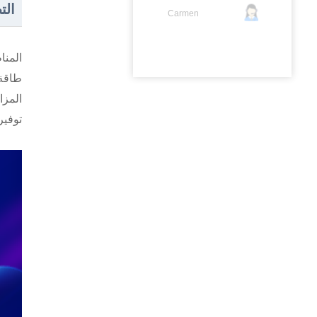
الت
Carmen
المنا
طاقة 
المزا
توفير