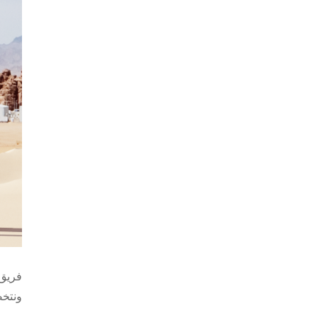
ونتخص