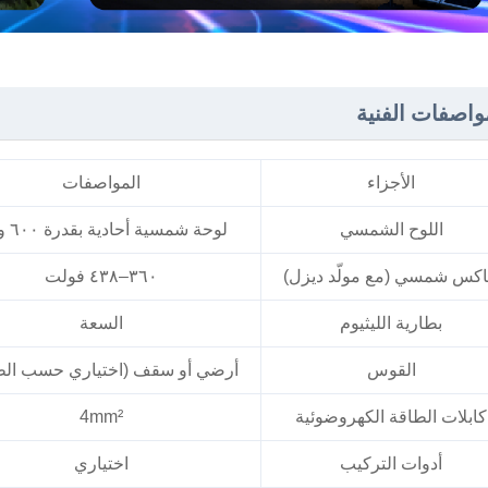
واصفات الفنية
الأجزاء
المواصفات
اللوح الشمسي
لوحة شمسية أحادية بقدرة ٦٠٠ واط
كس شمسي (مع مولّد ديزل)
٣٦٠–٤٣٨ فولت
بطارية الليثيوم
السعة
القوس
أرضي أو سقف (اختياري حسب ال
كابلات الطاقة الكهروضوئية
4mm²
أدوات التركيب
اختياري