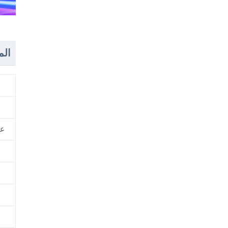
الم
عا