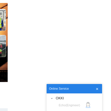
Online Service
OKKI
Echo(Engineer)