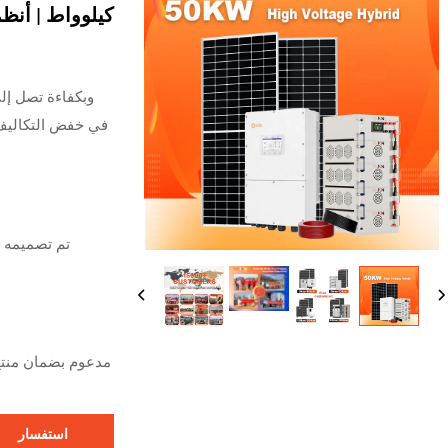
كيلوواط | أنظم
في خفض التكاليف 
تم تصميمه بب
استفسار