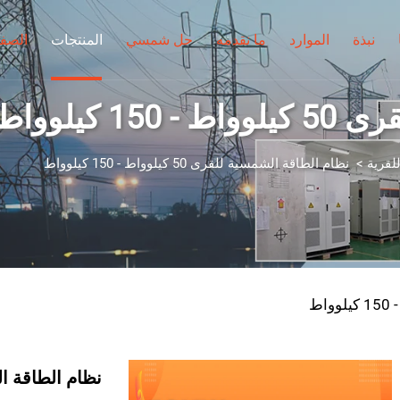
نبذة
الموارد
ما نقدمه
حل شمسي
المنتجات
الصفح
 كيلوواط
لقرية
>
نظام الطاقة الشمسية للقرى 50 كيلوواط - 150 كيلوواط