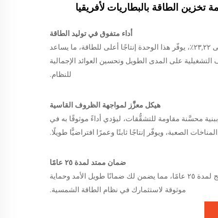
ة تخزين الطاقة بالبطاريات لأفريقيا
أداء متفوق في توليد الطاقة
وبكفاءة تصل إلى ٢٣,٢٢٪، يوفّر هذا الوحدة إنتاجًا أعلى للطاقة، ما يساعد
التشغيلية على المدى الطويل وتحسين العوائد الإجمالية
للنظام.
هيكل معزَّز لمواجهة الظروف القاسية
نية محسَّنة مقاومة للتشقُّقات، ليؤدي أداءً موثوقًا به في
المناخات الصعبة، ويوفّر إنتاجًا ثابتًا وعمرًا افتراضيًّا طويلًا.
ضمان ممتد لمدة ٢٥ عامًا
مدعوم بضمان منتج لمدة ٢٥ عامًا، مما يضمن لك ضمانًا طويل الأمد وحماية
موثوقة لاستثمارك في نظام الطاقة الشمسية.