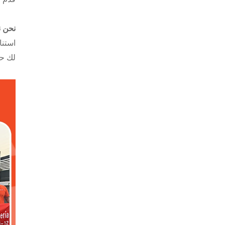
نحن ن
استنا
لك حل