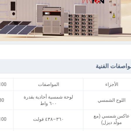
واصفات الفنية
الأجزاء
المواصفات
100 كيلوو
لوحة شمسية أحادية بقدرة
اللوح الشمسي
180 ق
٦٠٠ واط
عاكس شمسي (مع
٣٦٠–٤٣٨ فولت
100 كيلوو
مولّد ديزل)