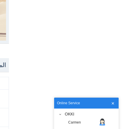
الم
Online Service
OKKI
Carmen