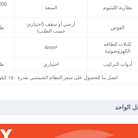
بطارية الليثيوم
السعة
أرضي أو سقف (اختياري
القوس
طق
حسب الطلب)
كابلات الطاقة
4mm²
الكهروضوئية
أدوات التركيب
اختياري
طق
اتصل بنا للحصول على سعر النظام الشمسي بقدرة ١٥٠ كيلوواط والتكوين المخصّص وفقًا لاحتياجاتك.
ل الواحد