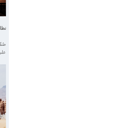
نظام شم
على 