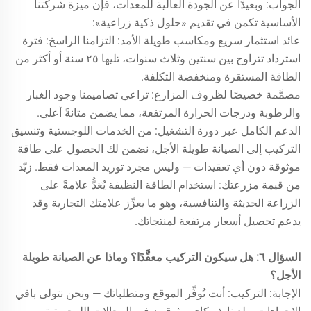
الجواب: وبعيدًا عن الجودة العالية للمعدات، فإن ميزة شركتنا
الأساسية تكمن في تقديم «حلول ذكية زراعية»:
عائد استثمار سريع ومكاسب طويلة الأمد: التزامنا الراسخ: فترة
استرداد تتراوح بين سنتين وثلاث سنوات، تليها ٢٥ سنة أو أكثر من
الطاقة المستقرة ومنخفضة التكلفة.
مصمَّمة خصيصًا لظروف المزارع: تراعي تصاميمنا وجود الغبار
والرطوبة ودرجات الحرارة المرتفعة، مما يضمن متانةً أعلى.
الدعم الكامل عبر دورة التشغيل: من الخدمات اللوجستية وتنسيق
التركيب إلى الصيانة طويلة الأجل، نضمن لك الحصول على طاقة
موثوقة دون أي تعقيدات — وليس مجرد توريد المعدات فقط. زيّد
من قيمة مزرعتك: استخدام الطاقة النظيفة يُعَدُّ علامةً على
الزراعة الحديثة والتنافسية، وهو ما يعزِّز علامتك التجارية وقد
يدعم تحصيل أسعار مرتفعة لمنتجاتك.
السؤال ٦: هل سيكون التركيب معقَّدًا؟ وماذا عن الصيانة طويلة
الأجل؟
الإجابة: التركيب: أنت تُوفِّر الموقع ومتطلباتك — ونحن نتولى باقي