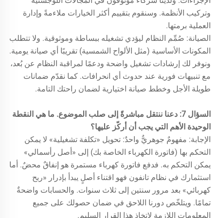
الإجراءات. ولدينا شركاء موثوقون في المجالات اللوجستية
وتركيب الأنظمة. وسنقوم بتقييم أكثر الخيارات ملاءمةً وإدارة
العملية برمتها.
الصيانة: صُمِّم النظام ليؤدي تشغيله ببساطة وموثوقية. ولا تتطلب
المكونات الأساسية (مثل الألواح الشمسية) تقريبًا أي صيانة يومية.
ونوفر لك إرشادات تشغيل واضحة ودعمًا لمراقبة النظام عن بُعد،
مع تنبيهات فورية عند حدوث أي انحرافات. كما نقدّم ضمانات
طويلة الأجل وخطط صيانة اختيارية لضمان راحتك التامة.
السؤال 7: دعنا ننتقل مباشرةً إلى صلب الموضوع. ما هي النقطة
الوحيدة الأهم التي يجب أن أركّز عليها؟
الإجابة: مفهومٌ جوهريٌّ واحدٌ: تحويل «تكلفة تشغيلية» لا يمكن
التحكم بها (فاتورة الكهرباء الخاصة بك) إلى «أصل رأسمالي»
يمكن التحكم به. فدفع فاتورة كهرباء مستمرة هو إنفاقٌ محضٌ. أما
استثمارك في نظام تانفون فهو اقتناء أصلٍ يبدأ بإدرار «ربح
كهربائي» بعد مرور سنتين إلى ثلاث سنوات. والحسابات واضحةٌ
تمامًا. ويتلخّص دورنا اللاحق في ضمان حصولك على جميع
المعلومات اللازمة لاتخاذ هذا القرار السليم.