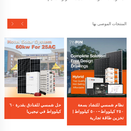
المنتجات الموصى بها
نظام شمسي للتشاد بسعة
حل شمسي للفنادق بقدرة ٦٠
٢٥٠ كيلوواط–٥٠٠ كيلوواط |
كيلوواط في نيجيريا
تخزين طاقة تجارية