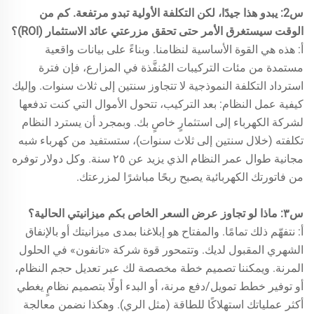
س2: يبدو هذا جيدًا، لكن التكلفة الأولية تبدو مرتفعة. كم من
الوقت سيستغرق الأمر حتى تحقق مزرعتي عائد الاستثمار (ROI)؟
أ: هذه هي القوة الأساسية لنظامنا. وبناءً على بيانات واقعية
مستمدة من مئات التركيبات المُنفَّذة في المزارع، فإن فترة
استرداد التكلفة النموذجية لا تتجاوز سنتين إلى ثلاث سنوات. وإليك
كيفية عمل النظام: بعد التركيب، تتحول الأموال التي كنت تدفعها
لشركة الكهرباء إلى استثمارٍ خاصٍ بك. وبمجرد أن يسترد النظام
تكلفته (خلال سنتين إلى ثلاث سنوات)، ستستفيد من كهرباء شبه
مجانية طوال عمر النظام الذي يزيد عن ٢٥ سنة. وكل دولار توفره
من فاتورتك الكهربائية يصبح ربحًا مباشرًا لمزرعتك.
س٣: ماذا لو تجاوز عرض السعر الخاص بكم ميزانيتي الحالية؟
أ: نتفهّم ذلك تمامًا. والمفتاح هو إبلاغنا بمدى ميزانيتك أو بالإنفاق
الشهري المقبول لديك. وتتمحور قوة شركة «تانفون» في الحلول
المرنة. ويمكننا تصميم خطة مخصصة لك عبر تعديل حجم النظام،
أو توفير خطط تمويل/دفع مرنة، أو البدء أولًا بتصميم نظامٍ يغطي
أكثر عملياتك استهلاكًا للطاقة (مثل الري). وهكذا نضمن معالجة