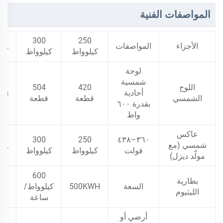
المواصفات الفنية
0
300
250
الأجزاء
المواصفات
كيلوواط
كيلوواط
كيل
لوحة
شمسية
اللوح
420
504
أحادية
cs
الشمسي
قطعة
قطعة
بقدرة ٦٠٠
واط
عاكس
0
300
250
٣٦٠–٤٣٨
شمسي (مع
فولت
كيلوواط
كيلوواط
كيل
مولّد ديزل)
600
بطارية
السعة
500KWH
كيلوواط/
WH
الليثيوم
ساعة
أرضي أو