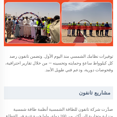
توفيرات نظامك الشمسي منذ اليوم الأول. وتضمن تانفون رصد
كل كيلوواط ساعةٍ وحمايته وتحسينه — من خلال تقارير احترافية،
وفحوصات دورية، ودعم فني طويل الأمد.
مشاريع تانفون
صدَّرت شركة تانفون للطاقة الشمسية أنظمة طاقة شمسية
منزلية وتجارية إلى أكثر من
160
دولة، ولها خبرة غنية في القطاع