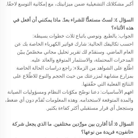
أكبر مشكلاتك التشغيلية ضمن ميزانيتك، مع إمكانية التوسع لاحقًا.
السؤال ٤: لستُ مستعدًّا للشراء بعدُ. ماذا يمكنني أن أفعل في
هذه الأثناء؟
الجواب: بالطبع. ونوصي باتباع ثلاث خطوات بسيطة:
احسب تكاليفك الحالية: شارك فواتير الكهرباء الخاصة بك عن
العام الماضي. وسنقدّم لك تقرير تحليل مجاني مخصّصٌ يبيّن
المدخرات المحتملة، والاستثمار المتوقع والعائد عليه.
اطّلع على الشواهد من الزملاء: راجع دراسات الحالة الخاصة
بمزارع مشابهة لمزرعتك من حيث الحجم والنوع للاطّلاع على
النتائج الفعلية التي حقّقتها.
افهم الأساسيات: دعنا نوضّح مكوّنات النظام ومسؤوليات الصيانة
والمدة المتوقعة لاستخدامه. وهذه المعلومات تُقدَّم دون أي ضغط،
وستجعل أي قرار مستقبلي أكثر كفاءة بكثير.
السؤال ٥: أنا أقارن بين مورِّدين مختلفين. ما الذي يجعل شركة
«تانفون» فريدة من نوعها؟