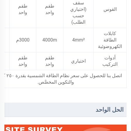
سقف
طقم
طقم
ط
القوس
(اختياري
واحد
واحد
و
حسب
الطلب)
كابلات
الطاقة
4mm²
4000m
3000م
00
الكهروضوئية
أدوات
طقم
طقم
ط
اختياري
التركيب
واحد
واحد
و
اتصل بنا للحصول على سعر 
والتكوين المخصَّص.
الحل الواحد