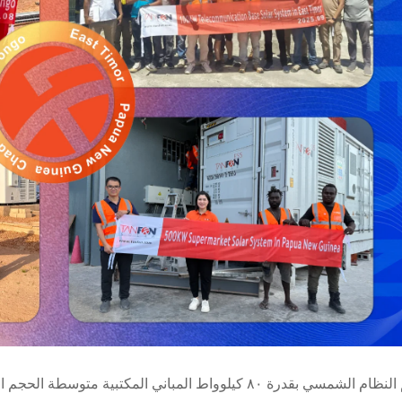
سي بقدرة ٨٠ كيلوواط المباني المكتبية متوسطة الحجم التي تتطلب طاقة يومية أعلى.