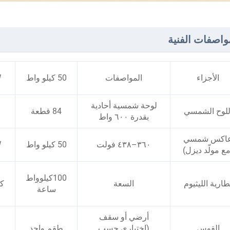
واصفات الفنية
الأجزاء
المواصفات
50 كيلو واط
W
لوحة شمسية أحادية
للوح الشمسي
84 قطعة
بقدرة ٦٠٠ واط
اكس شمسي
٣٦٠–٤٣٨ فولت
50 كيلو واط
W
مع مولّد ديزل)
100كيلوواط
طارية الليثيوم
السعة
ك
ساعة
أرضي أو سقف
القوس
(اختياري حسب
طقم واحد