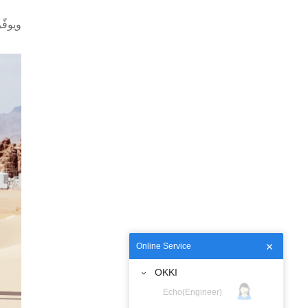
ويوفّ
Online Service
OKKI
Echo(Engineer)