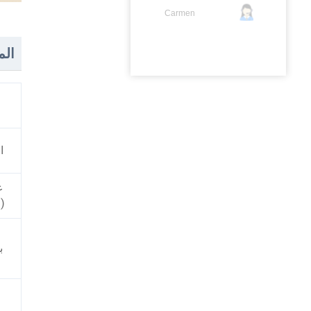
Carmen
الم
ا
ع
(
ب