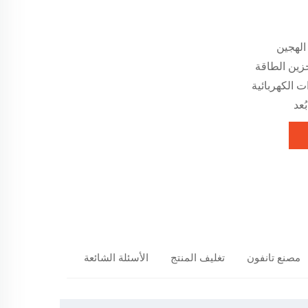
الهجين
خزين الطاقة
ت الكهربائية
عد
مصنع تانفون
تغليف المنتج
الأسئلة الشائعة
المنتجات المو