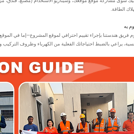
يك سوى مشاركة موقع موقعك، وسيناريو الاستخدام (مصنع، فندق، مزرع
لاك الطاقة.
وم به
 فريق هندستنا بإجراء تقييم احترافي لموقع المشروع—إما في الموق
ية، يراعي بالضبط احتياجاتك الفعلية من الكهرباء وظروف التركيب وا