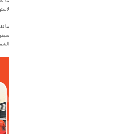
ما عل
لاسته
ما نق
سيقوم
الشمس