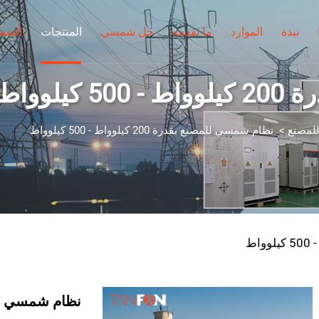
نبذة
الموارد
ما نقدمه
حل شمسي
المنتجات
الصفح
لوواط
للمصنع
>
نظام شمسي للمصنع بقدرة 200 كيلوواط - 500 كيلوواط