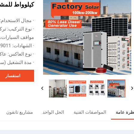
كيلوواط للمشا
· مجال الاستخدام
· نوع التركيب: ت
مواقف السيارات، تر
· الشهادات: TUV/CE/ISO14001/ISO19011
· نوع العاكس: عاكس بقدرة ٢٠٠ كيلوو
· مدة التشغيل (ساعة): ٤
استفسار
ظرة عامة
المواصفات الفنية
الحل الواحد
مشاريع تانفون