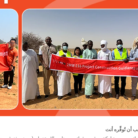
ب أن تُوفِّره أنت