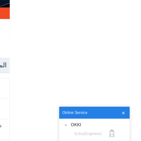
الم
Online Service
OKKI
ع
Echo(Engineer)