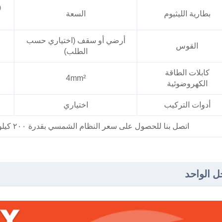
بطارية الليثيوم
السعة
أرضي أو سقف (اختياري حسب
القوس
الطلب)
كابلات الطاقة
4mm²
الكهروضوئية
أدوات التركيب
اختياري
اتصل بنا للحصول على سعر النظام الشمسي بقدرة ٢٠٠ كيلوواط والتكوين المخصّص وفقًا لاحتياجاتك.
ل الواحد