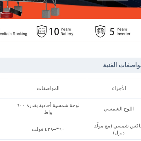
واصفات الفنية
الأجزاء
المواصفات
لوحة شمسية أحادية بقدرة ٦٠٠
اللوح الشمسي
واط
اكس شمسي (مع مولّد
٣٦٠–٤٣٨ فولت
ديزل)