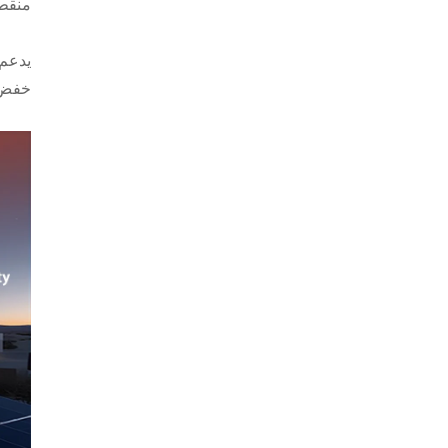
منقطع
يدعم 
خفض ت