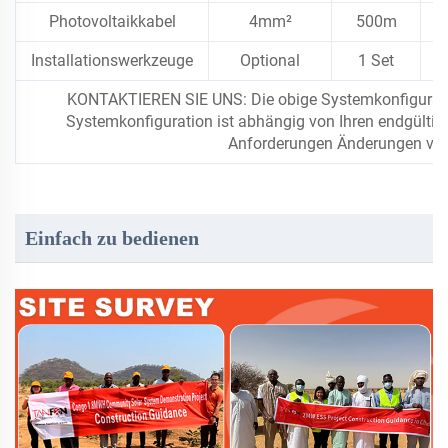
Photovoltaikkabel
4mm²
500m
5
Installationswerkzeuge
Optional
1 Set
1
KONTAKTIEREN SIE UNS: Die obige Systemkonfiguratio
Systemkonfiguration ist abhängig von Ihren endgültig
Anforderungen Änderungen vor
Einfach zu bedienen