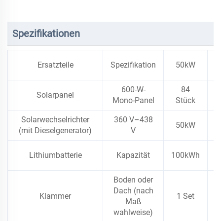
Spezifikationen
Ersatzteile
Spezifikation
50kW
6
600-W-
84
Solarpanel
Mono-Panel
Stück
S
Solarwechselrichter
360 V–438
50kW
6
(mit Dieselgenerator)
V
Lithiumbatterie
Kapazität
100kWh
Boden oder
Dach (nach
Klammer
1 Set
1
Maß
wahlweise)