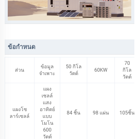
ข้อกำหนด
70
ข้อมูล
50 กิโล
ส่วน
60KW
กิโล
จำเพาะ
วัตต์
วัตต์
แผง
เซลล์
แสง
แผงโซ
อาทิตย์
84 ชิ้น
98 แผ่น
105ชิ้น
ลาร์เซลล์
แบบ
โมโน
600
วัตต์