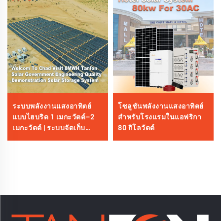
ระบบพลังงานแสงอาทิตย์
โซลูชันพลังงานแสงอาทิตย์
แบบไฮบริด 1 เมกะวัตต์–2
สำหรับโรงแรมในแอฟริกา
เมกะวัตต์ | ระบบจัดเก็บ
80 กิโลวัตต์
พลังงานขนาดใหญ่