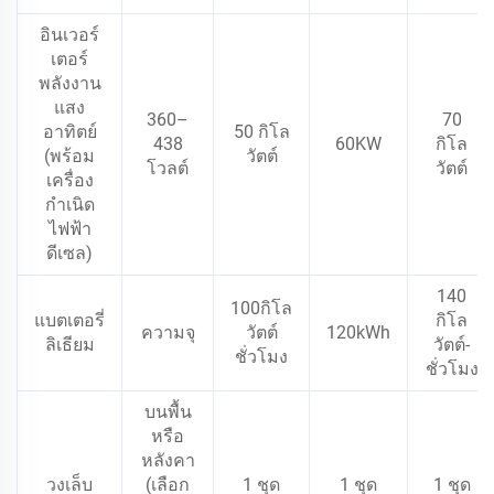
อินเวอร์
เตอร์
พลังงาน
แสง
360–
70
อาทิตย์
50 กิโล
438
60KW
กิโล
(พร้อม
วัตต์
โวลต์
วัตต์
เครื่อง
กำเนิด
ไฟฟ้า
ดีเซล)
140
100กิโล
แบตเตอรี่
กิโล
ความจุ
วัตต์
120kWh
ลิเธียม
วัตต์-
ชั่วโมง
ชั่วโมง
บนพื้น
หรือ
หลังคา
วงเล็บ
(เลือก
1 ชุด
1 ชุด
1 ชุด