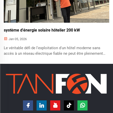
système d'énergie solaire hôtelier 200 kW
Jan 05, 2026
Le véritable défi de l'exploitation d'un hôtel moderne sans
accès à un réseau électrique fiable ne peut être pleinement
compris que lorsqu'on y est confronté directement. À Sakania,
une ville animée située à la frontière entre la République
démocratique du Congo et la Zambie, nous avons rencontré
un 5...