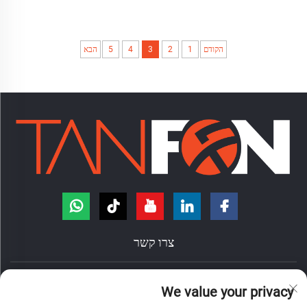
הקודם
1
2
3
4
5
הבא
צרו קשר
הדרך הונגדה, מס' 7, עיריית ננژואנג, ראיון צ'אנצ'נג, עיר פושאן, פרובינציית
We value your privacy
גואנדונג, סין.