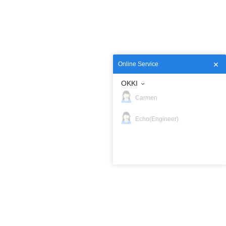
Online Service
OKKI
Carmen
Echo(Engineer)