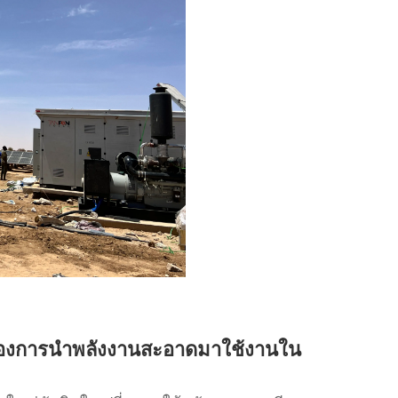
งของการนำพลังงานสะอาดมาใช้งานใน