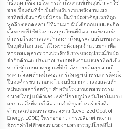
วิธีลดค่าใช้จ่ายในการดำเนินงานที่เพิ่มสูงขึ้น ค่าใช้
จ่ายเบื้องต้นที่จำเป็นสำหรับระบบพลังงานแสง
อาทิตย์เชิงพาณิชย์มักจะเป็นหัวข้อสำคัญแรกที่ถูก
พูดถึง ตลอดหลายปีที่ผ่านมา ฉันได้ออกแบบและติด
ตั้งระบบที่ใช้พลังงานหมุนเวียนที่มีความแข็งแกร่ง
สำหรับโรงงานและสำนักงานใหญ่ระดับบริษัทขนาด
ใหญ่ทั่วโลก และได้วิเคราะห์งบดุลจำนวนมากเพื่อ
หาจุดสมดุลระหว่างประสิทธิภาพของอุปกรณ์กับข้อ
จำกัดด้านงบประมาณ ระบบพลังงานแสงอาทิตย์เชิง
พาณิชย์แบบมาตรฐานที่มีกำลังการผลิตสูง อาจมี
ราคาตั้งแต่ห้าหมื่นดอลลาร์สหรัฐฯ สำหรับการติดตั้ง
ในองค์กรขนาดกลาง ไปจนถึงมากกว่าสองแสนห้า
หมื่นดอลลาร์สหรัฐฯ สำหรับโรงงานอุตสาหกรรม
ขนาดใหญ่ แม้ตัวเลขเหล่านี้อาจดูน่าหวั่นไหวในแวบ
แรก แต่สิ่งที่ควรให้ความสำคัญอย่างแท้จริงคือ
ต้นทุนเฉลี่ยต่อหน่วยพลังงาน (Levelized Cost of
Energy: LCOE) ในระยะยาว การเปลี่ยนผ่านจาก
อัตราค่าไฟฟ้าของหน่วยงานสาธารณูปโภคที่ไม่