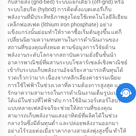
กับสายส่ง (grid-tied) ระบบแยกเดี่ยว (off-grid) หรือ
ระบบไฮบริด (hybrid) การติดตั้งแบตเตอรี่เก็บ
พลังงานที่มีประสิทธิภาพสูงโดยใช้เทคโนโลยีลิเธียม
เหล็กฟอสเฟต (lithium iron phosphate) อย่าง
แข็งแกร่งนั้นย่อมทำให้ราคาซื้อเริ่มต้นสูงขึ้น แต่ก็
เปลี่ยนนิยามความทนทานในการดำเนินงานของ
สถานที่ของคุณทั้งหมด ตามข้อมูลการวิจัยด้าน
พลังงานระดับโลกจากสถาบันความยั่งยืนชั้นนำ
อาคารพาณิชย์ที่ผสานระบบโซลาร์เซลล์เชิงพาณิชย์
เข้ากับระบบเก็บพลังงานอัจฉริยะสามารถคืนทุนได้
รวดเร็วกว่ามาก เนื่องจากหลีกเลี่ยงค่าธรรมเนียม
การใช้ไฟฟ้าในช่วงเวลาที่ความต้องการสูงสุด และ
รักษาความสามารถในการดำเนินงานเต็มรูปแบบไว้
ได้แม้ในช่วงที่ไฟฟ้าดับ การใช้อินเวอร์เตอร์ไฮบริด
แบบหลายเฟสอัจฉริยะช่วยให้สถานที่ของคุณ
สามารถเก็บพลังงานแสงอาทิตย์ที่ผลิตได้ในช่วง
กลางวันซึ่งมีต้นทุนต่ำ และปล่อยพลังงานออกมา
อย่างไร้รอยต่อเมื่อราคากลางสายส่งพุ่งสูงขึ้น ทำให้