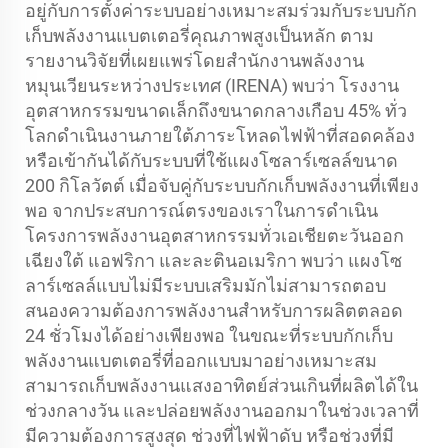
อยู่กับการตั้งค่าระบบอย่างเหมาะสมร่วมกับระบบกัก
เก็บพลังงานแบตเตอรี่คุณภาพสูงเป็นหลัก ตาม
รายงานวิจัยที่เผยแพร่โดยสำนักงานพลังงาน
หมุนเวียนระหว่างประเทศ (IRENA) พบว่า โรงงาน
อุตสาหกรรมขนาดเล็กถึงขนาดกลางเกือบ 45% ทั่ว
โลกดำเนินงานภายใต้ภาระโหลดไฟฟ้าที่สอดคล้อง
หรือเข้ากันได้กับระบบที่ใช้แผงโซลาร์เซลล์ขนาด
200 กิโลวัตต์ เมื่อจับคู่กับระบบกักเก็บพลังงานที่เพียง
พอ จากประสบการณ์ตรงของเราในการดำเนิน
โครงการพลังงานอุตสาหกรรมทั่วเอเชียตะวันออก
เฉียงใต้ แอฟริกา และละตินอเมริกา พบว่า แผงโซ
ลาร์เซลล์แบบไม่มีระบบเสริมมักไม่สามารถตอบ
สนองความต้องการพลังงานสำหรับการผลิตตลอด
24 ชั่วโมงได้อย่างเพียงพอ ในขณะที่ระบบกักเก็บ
พลังงานแบตเตอรี่ที่ออกแบบมาอย่างเหมาะสม
สามารถเก็บพลังงานแสงอาทิตย์ส่วนเกินที่ผลิตได้ใน
ช่วงกลางวัน และปล่อยพลังงานออกมาในช่วงเวลาที่
มีความต้องการสูงสุด ช่วงที่ไฟฟ้าดับ หรือช่วงที่มี