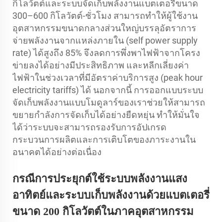
กิโลวัตต์และระบบจัดเก็บพลังงานแบตเตอรี่ขนาด
300–600 กิโลวัตต์-ชั่วโมง สามารถทำให้ผู้ใช้งาน
อุตสาหกรรมขนาดกลางส่วนใหญ่บรรลุอัตราการ
จ่ายพลังงานจากแหล่งภายใน (self power supply
rate) ได้สูงถึง 85% จึงลดการพึ่งพาไฟฟ้าจากโครง
ข่ายลงได้อย่างมีประสิทธิภาพ และหลีกเลี่ยงค่า
ไฟฟ้าในช่วงเวลาที่มีอัตราค่าบริการสูง (peak hour
electricity tariffs) ได้ นอกจากนี้ การออกแบบระบบ
จัดเก็บพลังงานแบบโมดูลาร์ของเราช่วยให้สามารถ
ขยายกำลังการจัดเก็บได้อย่างยืดหยุ่น ทำให้มั่นใจ
ได้ว่าระบบจะสามารถรองรับการอัปเกรด
กระบวนการผลิตและการเติบโตของภาระงานใน
อนาคตได้อย่างต่อเนื่อง
กรณีการประยุกต์ใช้ระบบพลังงานแสง
อาทิตย์และระบบเก็บพลังงานด้วยแบตเตอรี่
ขนาด 200 กิโลวัตต์ในภาคอุตสาหกรรม