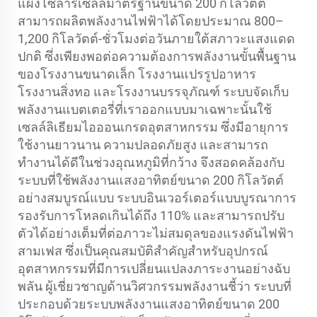
แผงโซลาร์เซลล์มาตรฐานขนาด 200 กิโลวัตต์
สามารถผลิตพลังงานไฟฟ้าได้โดยประมาณ 800–
1,200 กิโลวัตต์-ชั่วโมงต่อวันภายใต้สภาวะแสงแดด
ปกติ ซึ่งเพียงพอต่อความต้องการพลังงานขั้นพื้นฐาน
ของโรงงานขนาดเล็ก โรงงานแปรรูปอาหาร
โรงงานสิ่งทอ และโรงงานบรรจุภัณฑ์ ระบบจัดเก็บ
พลังงานแบตเตอรี่ที่เราออกแบบมาเฉพาะนั้นใช้
เซลล์ลิเธียมไอออนเกรดอุตสาหกรรม ซึ่งมีอายุการ
ใช้งานยาวนาน ความปลอดภัยสูง และสามารถ
ทำงานได้ดีในช่วงอุณหภูมิที่กว้าง จึงสอดคล้องกับ
ระบบที่ใช้พลังงานแสงอาทิตย์ขนาด 200 กิโลวัตต์
อย่างสมบูรณ์แบบ ระบบอินเวอร์เตอร์แบบบูรณาการ
รองรับการโหลดเกินได้ถึง 110% และสามารถปรับ
ตัวได้อย่างเต็มที่ต่อภาวะไม่สมดุลของแรงดันไฟฟ้า
สามเฟส ซึ่งเป็นคุณสมบัติสำคัญสำหรับอุปกรณ์
อุตสาหกรรมที่มีการเปลี่ยนแปลงภาระงานอย่างฉับ
พลัน ผู้เชี่ยวชาญด้านวิศวกรรมพลังงานชี้ว่า ระบบที่
ประกอบด้วยระบบพลังงานแสงอาทิตย์ขนาด 200