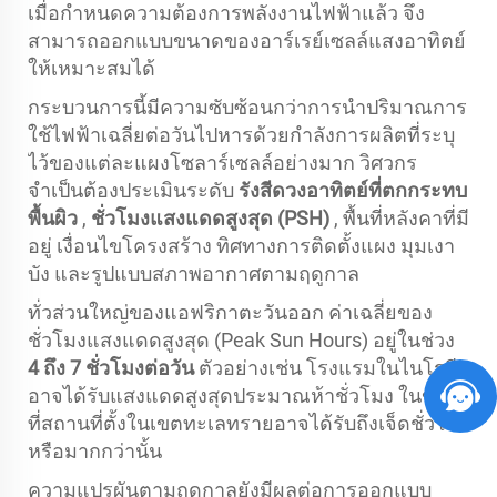
เมื่อกำหนดความต้องการพลังงานไฟฟ้าแล้ว จึง
สามารถออกแบบขนาดของอาร์เรย์เซลล์แสงอาทิตย์
ให้เหมาะสมได้
กระบวนการนี้มีความซับซ้อนกว่าการนำปริมาณการ
ใช้ไฟฟ้าเฉลี่ยต่อวันไปหารด้วยกำลังการผลิตที่ระบุ
ไว้ของแต่ละแผงโซลาร์เซลล์อย่างมาก วิศวกร
จำเป็นต้องประเมินระดับ
รังสีดวงอาทิตย์ที่ตกกระทบ
พื้นผิว
,
ชั่วโมงแสงแดดสูงสุด (PSH)
, พื้นที่หลังคาที่มี
อยู่ เงื่อนไขโครงสร้าง ทิศทางการติดตั้งแผง มุมเงา
บัง และรูปแบบสภาพอากาศตามฤดูกาล
ทั่วส่วนใหญ่ของแอฟริกาตะวันออก ค่าเฉลี่ยของ
ชั่วโมงแสงแดดสูงสุด (Peak Sun Hours) อยู่ในช่วง
4 ถึง 7 ชั่วโมงต่อวัน
ตัวอย่างเช่น โรงแรมในไนโรบี
อาจได้รับแสงแดดสูงสุดประมาณห้าชั่วโมง ในขณะ
ที่สถานที่ตั้งในเขตทะเลทรายอาจได้รับถึงเจ็ดชั่วโมง
หรือมากกว่านั้น
ความแปรผันตามฤดูกาลยังมีผลต่อการออกแบบ