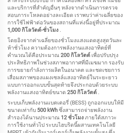
สำหรับระบบปรับอากาศในห้องพัก ครัวเชิงพาณิชย์
และบริการที่สำคัญอื่นๆ หลังจากดำเนินการตรวจ
สอบภาระโหลดอย่างละเอียด เราพบว่าค่าเฉลี่ยของ
การใช้ไฟฟ้าต่อวันของสถานที่แห่งนี้อยู่ที่ประมาณ
1,000 กิโลวัตต์-ชั่วโมง
.
โดยอิงจากค่าเฉลี่ยของชั่วโมงแสงแดดสูงสุดวันละ
ห้าชั่วโมง ความต้องการพลังงานแสงอาทิตย์ที่
คำนวณได้คือประมาณ
200 กิโลวัตต์
เพื่อปรับปรุง
ประสิทธิภาพในช่วงสภาพอากาศที่มีเมฆมาก รองรับ
การขยายกำลังการผลิตในอนาคต และชดเชยการ
เสื่อมสภาพของแผงเซลล์แสงอาทิตย์ในระยะยาว
แบบการออกแบบขั้นสุดท้ายจึงประกอบด้วยระบบ
พลังงานแสงอาทิตย์ขนาด
250 กิโลวัตต์
.
ระบบเก็บพลังงานแบตเตอรี่ (BESS) ถูกออกแบบให้มี
ขนาดเท่ากับ
500 kWh
ซึ่งสามารถจ่ายพลังงาน
สำรองได้นานประมาณ
12 ชั่วโมง
ภายใต้สภาวะ
การใช้งานทั่วไป ระบบไฮบริดนี้ผสานเทคโนโลยี
MPPT เข้ากับอินเวอร์เตอร์เก็บพลังงานขั้นสูง ซึ่ง