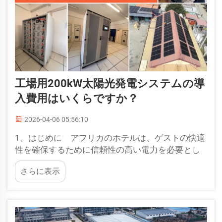
工場用200kW太陽光発電システムの導
入費用はいくらですか？
2026-04-06 05:56:10
1、はじめに アフリカのホテルは、ゲストの快適
性を確保するために信頼性の高い電力を必要とし
ています。しかし、不安定な送配電網と高騰する
さらに表示
ディーゼル燃料費により、運営コストが増大して
います。太陽光発電システムは、コスト効率の高
い解決策です。2、ホテル向け太陽光発電システム
の導入費用 一般的に...