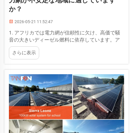
力網が不安定な地域に適しています
か？
2026-05-21 11:52:47
1. アフリカでは電力網が信頼性に欠け、高価で騒
音の大きいディーゼル燃料に依存しています。ア
フリカの多くの地域では、毎日数時間にわたり停
さらに表示
電が発生しており、場合によっては10時間に及ぶ
こともあります。また、電圧も不安定です。6億人
が電力へのアクセスを有していません。彼らは…