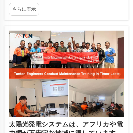
費は、住宅用および商業用消費とは大きく異な
さらに表示
り、ピーク電力需要が高く、長時間運転が求めら
れ、負荷変動が不安定であるという特徴がありま
す…
太陽光発電システムは、アフリカや電