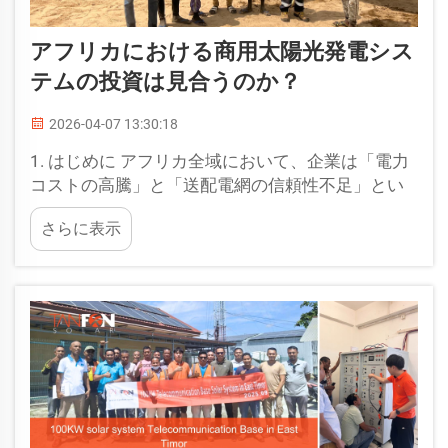
アフリカにおける商用太陽光発電シス
テムの投資は見合うのか？
2026-04-07 13:30:18
1. はじめに アフリカ全域において、企業は「電力
コストの高騰」と「送配電網の信頼性不足」とい
う2つの主要な課題に直面しています。多くの企業
さらに表示
がディーゼル発電機に大きく依存しており、これ
により運用経費が増大しています。この状況は、
重要な問いを提起します。「投資は…」