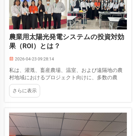
農業用太陽光発電システムの投資対効
果（ROI）とは？
2026-04-23 09:28:14
私は、灌漑、畜産農場、温室、および遠隔地の農
村地域におけるプロジェクト向けに、多数の農
家、プランテーション経営者、農業マネージャー
さらに表示
と協力し、太陽光発電ソリューションの設計およ
び設置を行ってきました。多くの農場では、電気
料金が非常に高額になっています…