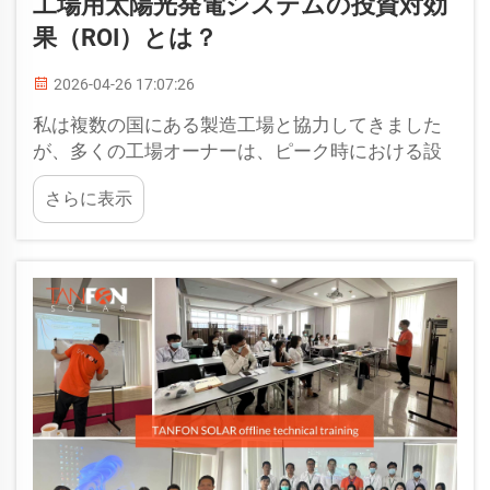
工場用太陽光発電システムの投資対効
果（ROI）とは？
2026-04-26 17:07:26
私は複数の国にある製造工場と協力してきました
が、多くの工場オーナーは、ピーク時における設
備の電力消費量および毎月の送配電網（グリッ
さらに表示
ド）からの電力購入に無駄に使っている金額を過
小評価しています。適切に設計された工場用太陽
光…