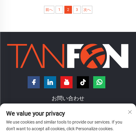
前へ
1
2
3
次へ
お問い合わせ
We value your privacy
中国広東省仏山市禅城区南庄鎮洪徳路7番地
We use cookies and similar tools to provide our services. If you
+86-18098194312
don't want to accept all cookies, click Personalize cookies.