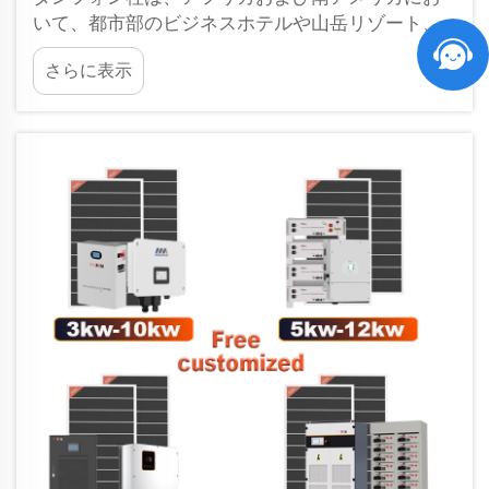
いて、都市部のビジネスホテルや山岳リゾート、
そして辺境の国境地帯にあるホテルに至るまで、
さらに表示
約50件のホテル向け太陽光発電プロジェクトを完
了しました。ホテルオーナーから最も多く寄せら
れる質問は、「導入までにどのくらいの期間がか
かるのか？」です…