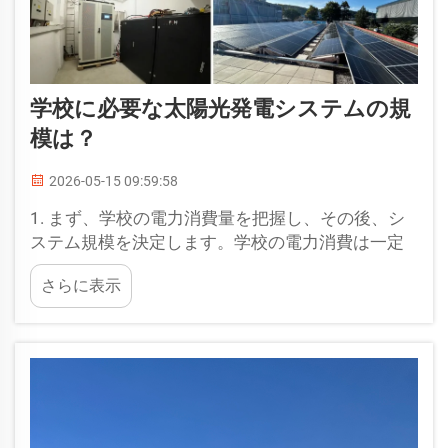
学校に必要な太陽光発電システムの規
模は？
2026-05-15 09:59:58
1. まず、学校の電力消費量を把握し、その後、シ
ステム規模を決定します。学校の電力消費は一定
のパターンを示します。すなわち、昼間は教室お
さらに表示
よび学生寮の照明・空調、事務室のパソコン、実
験室の機器など…