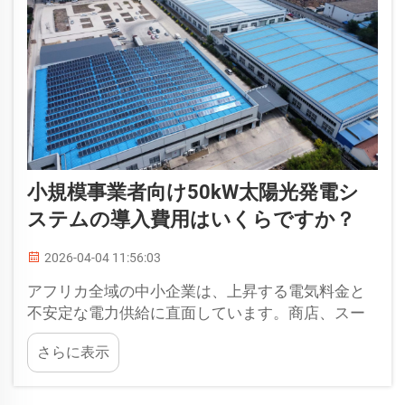
小規模事業者向け50kW太陽光発電シ
ステムの導入費用はいくらですか？
2026-04-04 11:56:03
アフリカ全域の中小企業は、上昇する電気料金と
不安定な電力供給に直面しています。商店、スー
パーマーケット、オフィスなど、業種を問わず、
さらに表示
停電は日常業務に直接的な影響を及ぼします。
50kWの太陽光発電システムは、効率的かつコスト
効果の高いソリューションです...