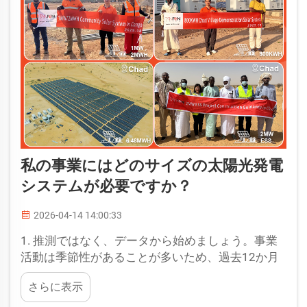
私の事業にはどのサイズの太陽光発電
システムが必要ですか？
2026-04-14 14:00:33
1. 推測ではなく、データから始めましょう。事業
活動は季節性があることが多いため、過去12か月
分の電気料金明細書を確認することを強く推奨し
さらに表示
ます。例えば、ホテル業界では、夏期に空調使用
が増えるため、電力消費量が増加する傾向があり