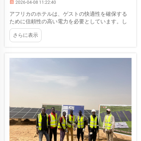
2026-04-08 11:22:40
アフリカのホテルは、ゲストの快適性を確保する
ために信頼性の高い電力を必要としています。し
かし、不安定な送配電網と高額なディーゼル燃料
さらに表示
費により、運用コストが高騰しています。太陽光
発電システムは、コスト効率の高い解決策を提供
します。1. ホテル向け太陽光発電システムの導入
費用：一般的な価格帯（50kW）：…