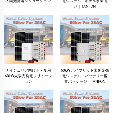
太陽光発電ソリューション
電システム｜ホテル事業向
ーバルな持続可能性目標にも合致するだけでなく、ホ
け｜TANFON
テルを責任感と環境意識の高い事業体としての評判向
上にも貢献します。より多くの旅行者がエコフレンド
リーなホテルを求める中、太陽光エネルギーの導入
は、環境意識の高いゲストに対するホテルの魅力を高
める効果があります。
信頼性の高い停電のない電力供給
ホテル用太陽光発電システムの最も重要な特長の一つ
は、信頼性が高く途切れることのない電力供給を実現
ナイジェリア向けホテル用
60kW ハイブリッド太陽光発
できることです。照明、暖房、冷房、ゲストサービス
60kW太陽光発電ソリューシ
電システム｜バッテリー蓄
など、24時間365日安定したエネルギー供給が不可欠
ョン
電パッケージ｜TANFON
なホテルにおいて、太陽光発電は常に電力を供給し続
けます。このシステムは、昼間に余剰電力を蓄電池に
貯めることで、夜間や曇りの日にもその電力を活用可
能とし、ホテルの業務が一切中断されることなく継続