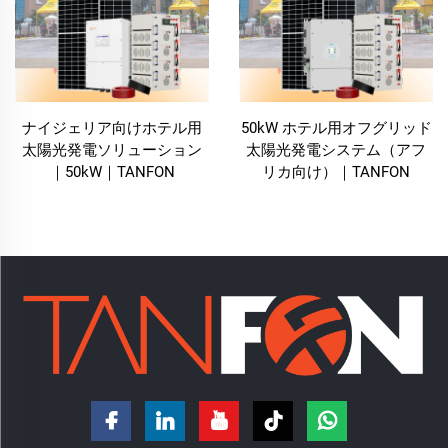
できるよう保証します。
エネルギー自立
ホテル用太陽光発電システムは、従来の送配電網から
の電力供給に依存しない「エネルギー自立」をホテル
ナイジェリア向けホテル用
50kW ホテル用オフグリッド
太陽光発電ソリューション
太陽光発電システム（アフ
に提供し、自社によるエネルギー生産のコントロール
｜50kW｜TANFON
リカ向け）｜TANFON
を可能にします。電力供給が不安定または変動が激し
い地域では、これはまさに革命的なソリューションで
す。ホテルは停電や電気料金の高騰といった懸念を抱
くことなく、自社の太陽光発電システムに頼ってエネ
ルギー需要を満たすことができます。このシステムに
より、ホテルはエネルギー面での自立を達成し、安定
的かつ安心・安全な電力供給を実現します。
スケーラビリティと柔軟性
ホテルが小規模なブティックホテルであれ、大規模な