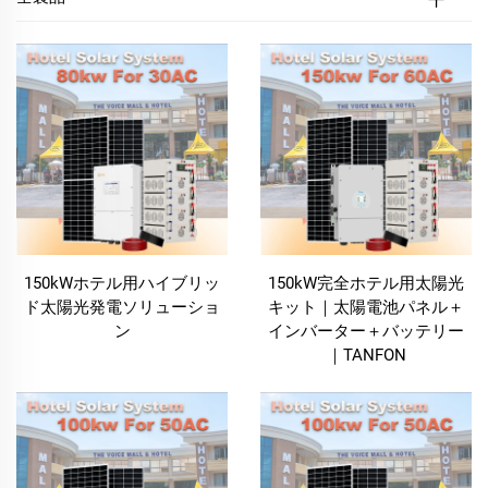
よびグリーン認証の向上を支援します。
当社のホテル用太陽光発電システムは、ホテル、リゾ
ート施設およびその他のホスピタリティ関連事業体の
特有のニーズに合わせて特別に設計されています。照
明、暖房から空調、給湯に至るまで、多様なホテル運
営業務に安定した電力を供給できるこの太陽光発電シ
ステムは、ホテルの電力需要をまかなうオールインワ
ンソリューションであり、同時に持続可能性の促進に
も貢献します。
150kWホテル用ハイブリッ
150kW完全ホテル用太陽光
ド太陽光発電ソリューショ
キット｜太陽電池パネル＋
ン
インバーター＋バッテリー
ホテル用太陽光発電システムの主なメリット
｜TANFON
費用対効果の高いエネルギーソリューション
ホテル用太陽光発電システムは、ホテルに対して長期
的かつコスト効率の高いエネルギー解決策を提供しま