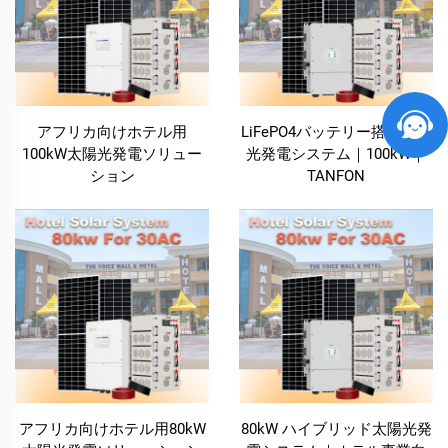
す。太陽光から無料の電気を発電できるため、ホテル
は電気料金を大幅に削減し、従来の送配電網への依存
度を低減できます。太陽エネルギーは持続可能なエネ
ルギー源であり、特に空調、照明、暖房などエネルギ
ー消費量の大きい設備において、長期間にわたって大
アフリカ向けホテル用
LiFePO4バッテリー搭載太陽
きな節約効果をもたらします。運用コストの低減によ
100kW太陽光発電ソリュー
光発電システム｜100kW｜
ション
TANFON
り、ホテル用太陽光発電システムはホテルの最終利益
（純利益）を向上させ、長期的な財務的安定性を確保
します。
環境にやさしく持続可能なエネルギー
ホテル・ソーラーシステムは、ホテルが環境負荷を低
減するための持続可能なソリューションです。太陽光
発電に依存することで、ホテルは二酸化炭素排出量を
削減し、化石燃料への依存度を低下させることができ
アフリカ向けホテル用80kW
80kW ハイブリッド太陽光発
ます。この環境に配慮したエネルギー解決策は、グロ