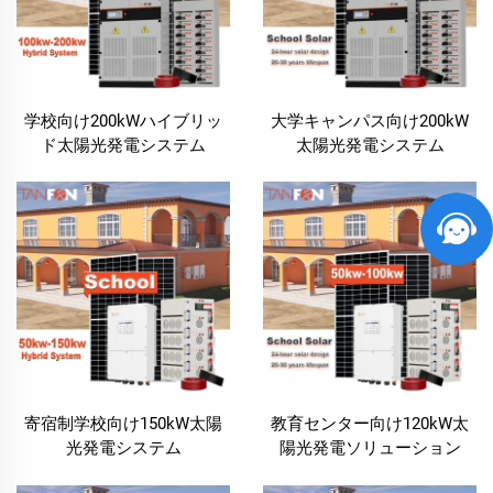
School Solar Systemの主なメリット
学校向け200kWハイブリッ
大学キャンパス向け200kW
電力 費用 の 相当 な 削減
ド太陽光発電システム
太陽光発電システム
学校向けソーラーシステムを導入する最も説得力のあ
る理由の一つは、エネルギー費用を大幅に削減できる
点です。学校では、照明、空調（冷暖房）、電子機器
などへの多大な電力消費により、通常、高額な電気料
金が発生します。太陽光発電を活用することで、学校
は自ら電力を生成することが可能となり、送配電網か
らの電力購入量を大幅に削減できます。太陽光エネル
ギーへの切り替えにより、学校は年間で数千ドルもの
費用を節約でき、その資金を他の教育資源や施設の改
寄宿制学校向け150kW太陽
教育センター向け120kW太
善に再配分することが可能になります。電気料金にお
光発電システム
陽光発電ソリューション
ける長期的なコスト削減効果から、太陽光発電は学校