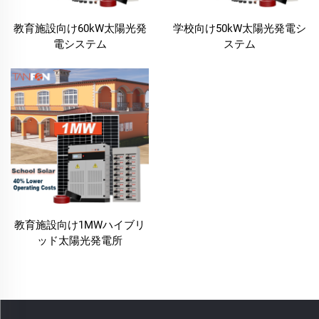
した電力供給が必要です。教室や事務室から体育施
教育施設向け60kW太陽光発
学校向け50kW太陽光発電シ
設、屋外照明に至るまで、学校用太陽光発電システム
電システム
ステム
は、貴校に信頼性の高いエネルギーを確実に供給しま
す。太陽光パネルは一日中発電を行い、余剰電力はバ
ッテリーに蓄電されて、夜間や曇りの日などに使用さ
れます。このため、天候や送配電網のトラブルに関わ
らず、学校の運営を中断することなく継続でき、学び
が決して途絶えることがありません。
エネルギー自立
スクール・ソーラーシステムは、学校が自ら電力を発
教育施設向け1MWハイブリ
電できるようにし、地域の電力会社および送配電網へ
ッド太陽光発電所
の依存を低減します。このエネルギー独立性は、停電
が頻繁に発生する地域や電気料金が高い地域において
特に有益です。自前の太陽光発電システムを導入する
ことで、学校は安定したエネルギー供給を確保し、サ