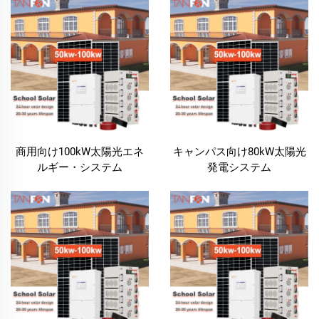
にとって経済的にも実現可能な解決策となります。
環境にやさしく持続可能
環境持続可能性が教育政策においてますます重要にな
る中、学校向けソーラーシステムは、学校がカーボン
フットプリントを削減するための強力な手段を提供し
ます。石炭や石油などの従来型エネルギー源は、温室
効果ガス排出および気候変動の一因となっています。
一方、太陽光発電は、有害な排出物を一切生じないク
商用向け100kW太陽光エネ
キャンパス向け80kW太陽光
ルギー・システム
発電システム
リーンで再生可能なエネルギー源です。太陽光エネル
ギーを導入することで、学校は持続可能性および環境
責任への取り組みを実証し、生徒、保護者、教育関係
者がますます重視するエコフレンドリーな実践に合致
した価値観を体現することができます。
信頼性の高い電源
学校では、運営を円滑に進めるために安定的かつ一貫