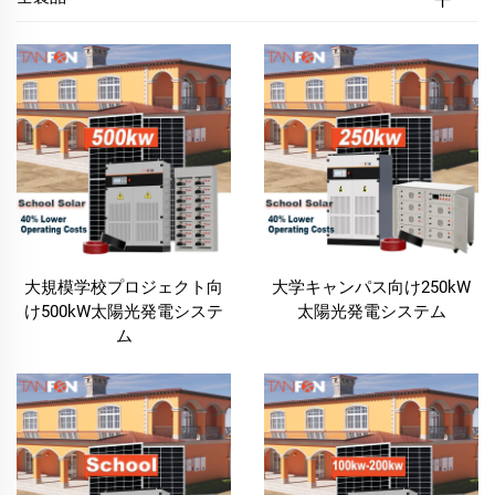
します。
学校向け太陽光発電システムは、学校が従来の送配電
網への依存度を低下させ、電気料金を削減し、よりグ
リーンな環境への貢献を実現するという、他に類を見
ない機会を提供します。太陽光エネルギーを導入する
ことで、教育機関は生徒および教職員にとってより持
続可能な未来を築くと同時に、自らのカーボンフット
プリント削減に積極的に取り組むことができます。
この包括的な太陽光発電ソリューションは、高効率の
大規模学校プロジェクト向
大学キャンパス向け250kW
太陽光パネルからスマートなエネルギー貯蔵システム
け500kW太陽光発電システ
太陽光発電システム
まで、あらゆる要素を含んでおり、学校が停電のない
ム
安定した電力を確保できるよう設計されています。学
校の特定のニーズに応えるよう設計された「School
Solar System（スクール・ソーラーシステム）」は、
公立学校、私立教育機関、さらには大学にも最適で
す。