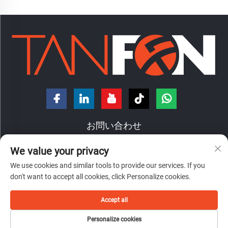
お問い合わせ
We value your privacy
中国広東省仏山市禅城区南庄鎮洪徳路7番地
We use cookies and similar tools to provide our services. If you
+86-18098194312
don't want to accept all cookies, click Personalize cookies.
[email protected]
Accept all
Personalize cookies
Copyright © 2026 佛山潭豐能源科技有限公司