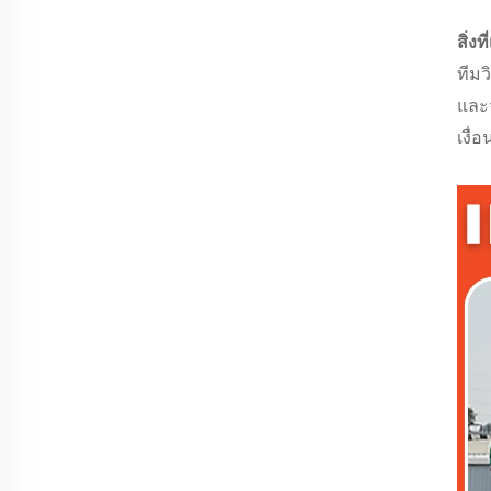
สิ่งท
ทีม
และ
เงื