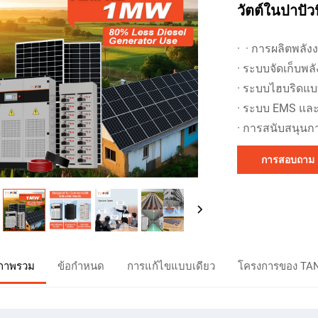
วัตต์ในปาปัวน
·
· การผลิตพลัง
· ระบบจัดเก็บพล
· ระบบไฮบริดแบ
· ระบบ EMS และ
· การสนับสนุนกา
การสอบถาม
ภาพรวม
ข้อกำหนด
การแก้ไขแบบเดียว
โครงการของ TA