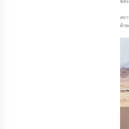
พลัง
สถาป
ด้ว