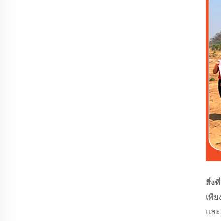
สิ่ง
เพีย
และข