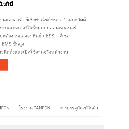
ิวกินี
งานแสงอาทิตย์เชิงพาณิชย์ขนาด 1 เมกะวัตต์
ังงานแบตเตอรี่ลิเธียมแบบคอนเทนเนอร์
บพลังงานแสงอาทิตย์ + ESS + ดีเซล
 BMS ขั้นสูง
รติดตั้งและเปิดใช้งานจริงหน้างาน
NFON
โรงงาน TANFON
การบรรจุภัณฑ์สินค้า
คำถามที่พบ