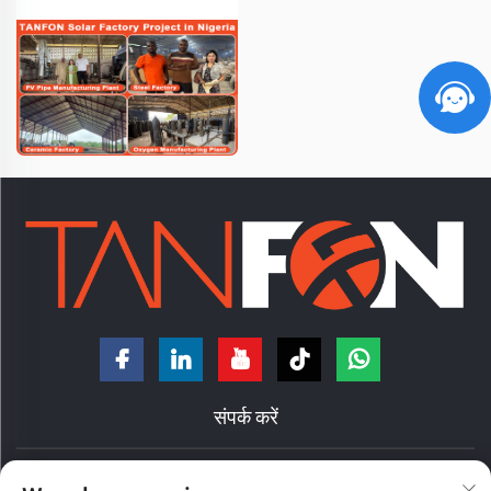
संपर्क करें
चीन, गुआंगडोंग प्रांत, फोशान शहर, चांचेंग जिला, नानझुआंग टाउन, हॉंगदे रोड, नंबर