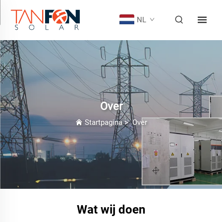
NL
Over
Startpagina
>
Over
Wat wij doen