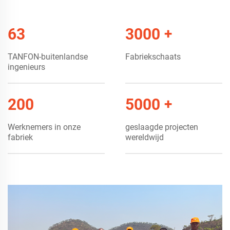
gebruikershandleidingen en installatievideo's, en elke elektricien
kan het TANFON systeem met hoge vermogens gemakkelijk
63
3000
+
installeren.
TANFON-buitenlandse
Fabriekschaats
ingenieurs
Wij zijn van mening dat we via betrouwbare opslagtechnologie
voor energie en professionele dienstverlening meer gebruikers
wereldwijd kunnen helpen energieonafhankelijkheid te bereiken
200
5000
+
en een duurzame toekomst tegemoet te gaan.
Werknemers in onze
geslaagde projecten
fabriek
wereldwijd