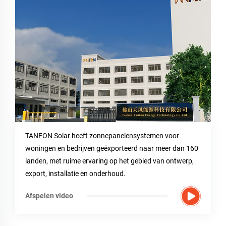
Onze producten worden voornamelijk vervaardigd uit
grondstoffen die zijn geïmporteerd uit Duitsland en de
Verenigde Staten, en alle materialen kunnen via een volledig
kwaliteitscontrolesysteem (QC) worden getraceerd.
Met 19 jaar ervaring in de branche blijft ons R&D-team
innoveren, en alle producten voldoen aan internationale
veiligheids- en kwaliteitsnormen (zoals CE, UL-certificering).
TANFON Solar heeft zonnepanelensystemen voor
Alle producten worden naar de test- en verouderingsafdeling
woningen en bedrijven geëxporteerd naar meer dan 160
gestuurd voor meer dan 8 uur volledige belastingveroudering.
landen, met ruime ervaring op het gebied van ontwerp,
Nadat de verouderingsinspectie is voltooid, wordt het naar de
export, installatie en onderhoud.
systeemtestruimte gestuurd om de test van het volledige
Afspelen video
systeem onder belasting te simuleren.
Wij verstrekken u professionele installatietekeningen,