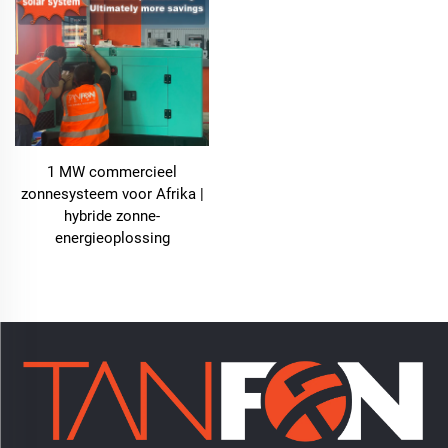
Naarmate duurzaamheid een sleutelfocus wordt voor
wereldwijde industrieën, versterkt de overstap naar
zonne-energie de reputatie van een fabriek als een
verantwoordelijk en milieubewust bedrijf.
Betrouwbare en continue stroomvoorziening
1 MW commercieel
Een van de cruciale uitdagingen voor fabrieken is het
zonnesysteem voor Afrika |
handhaven van een consistente en betrouwbare
hybride zonne-
energievoorziening om continue bedrijfsvoering te
energieoplossing
ondersteunen. Het fabriekssolairsysteem levert een
stabiele stroomvoorziening door overdag zonne-
energie op te wekken en op te slaan voor gebruik 's
nachts of tijdens bewolkte perioden. Dit systeem
garandeert ononderbroken elektriciteitsvoorziening,
zelfs in gebieden waar de netstroom onbetrouwbaar
kan zijn of gevoelig is voor storingen. De mogelijkheid