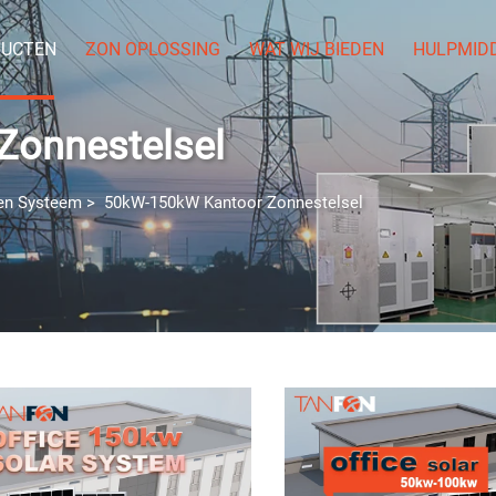
UCTEN
ZON OPLOSSING
WAT WIJ BIEDEN
HULPMID
Zonnestelsel
en Systeem
>
50kW-150kW Kantoor Zonnestelsel