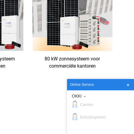
systeem
80 kW zonnesysteem voor
ren
commerciële kantoren
Online Service
OKKI
Carmen
Echo(Engineer)