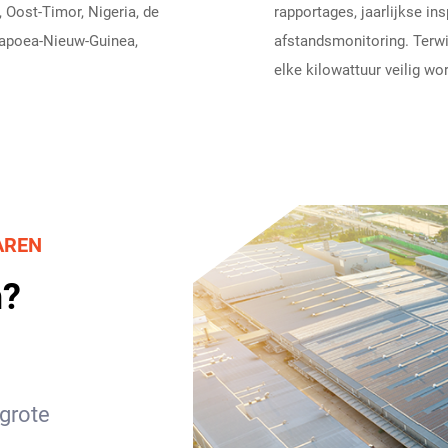
, Oost-Timor, Nigeria, de
rapportages, jaarlijkse ins
 Papoea-Nieuw-Guinea,
afstandsmonitoring. Terwij
elke kilowattuur veilig wo
AREN
n?
 grote