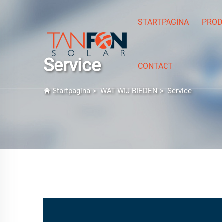
STARTPAGINA
PROD
Service
CONTACT
Startpagina
>
WAT WIJ BIEDEN
>
Service