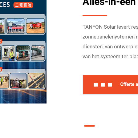
Alles-in-één
TANFON Solar levert re
zonnepanelenystemen na
diensten, van ontwerp en
van het systeem ter pla
Offerte 