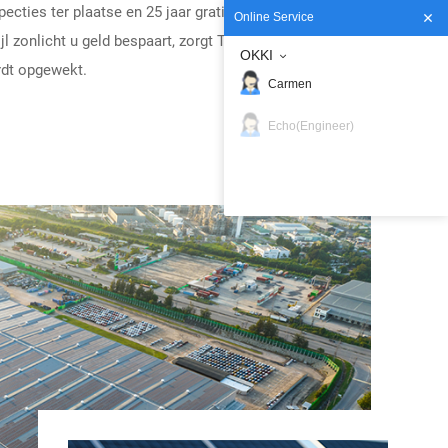
pecties ter plaatse en 25 jaar gratis
Online Service
l zonlicht u geld bespaart, zorgt Tanfon ervoor dat
OKKI
rdt opgewekt.
Carmen
Echo(Engineer)