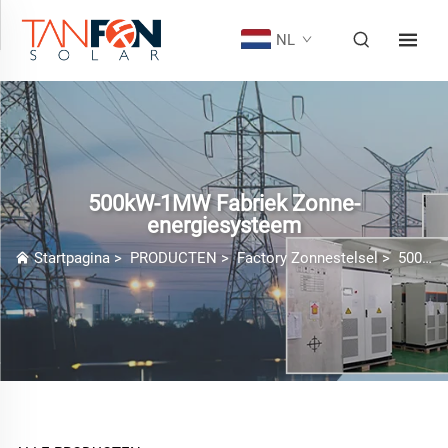
NL
500kW-1MW Fabriek Zonne-
energiesysteem
Startpagina
>
PRODUCTEN
>
Factory Zonnestelsel
>
500kW-1MW Fabriek Zonne-energiesysteem