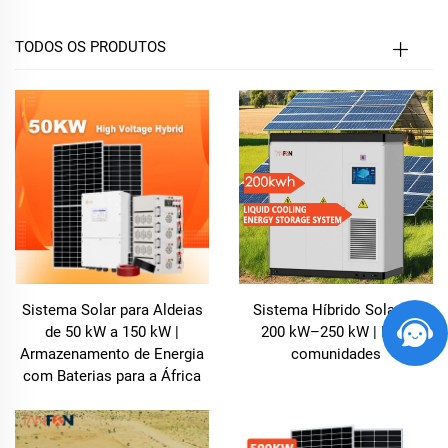
energia do sol para gerar eletricidade, proporcionando
independência em relação às redes elétricas instáveis
TODOS OS PRODUTOS
e aos combustíveis fósseis.
Nosso Sistema Solar para Vilarejos foi projetado
especificamente para atender às demandas
energéticas de residências, empresas e instituições
rurais, fornecendo uma fonte de energia confiável,
fácil de instalar e manter. Com uma abordagem
integrada à produção, armazenamento e gestão de
energia, esse sistema solar permite que vilarejos
aproveitem energia limpa e renovável com impacto
Sistema Solar para Aldeias
Sistema Híbrido Solar de
ambiental mínimo.
de 50 kW a 150 kW |
200 kW–250 kW | Para
Armazenamento de Energia
comunidades
com Baterias para a África
Principais Vantagens do Sistema Solar para
Vilarejos