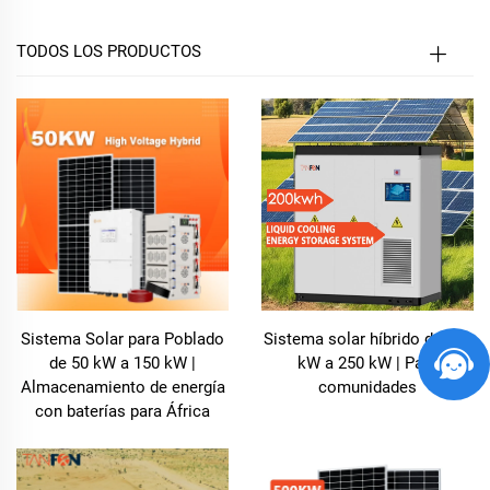
del sol para generar electricidad, brindando
independencia frente a redes eléctricas poco fiables y
TODOS LOS PRODUCTOS
combustibles fósiles.
Nuestro Sistema Solar para Pueblos está diseñado
específicamente para satisfacer las demandas
energéticas de los hogares, empresas e instituciones
rurales, proporcionando una fuente de energía fiable,
fácil de instalar y de mantener. Gracias a un enfoque
integrado de producción, almacenamiento y gestión
de la energía, este sistema solar permite que los
pueblos aprovechen energía limpia y renovable con
Sistema Solar para Poblado
Sistema solar híbrido de 200
un impacto ambiental mínimo.
de 50 kW a 150 kW |
kW a 250 kW | Para
Almacenamiento de energía
comunidades
con baterías para África
Principales ventajas del Sistema Solar para
Pueblos