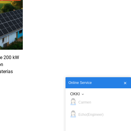
 de 200 kW
on
terías
Online Service
OKKI
Carmen
Echo(Engineer)