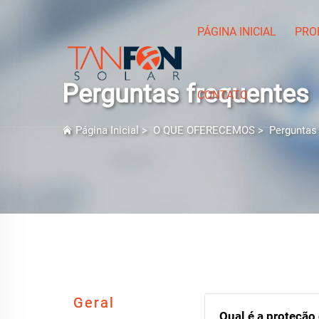
PÁGINA INICIAL
PRO
Perguntas frequentes
CONTATO
Página Inicial
>
O QUE OFERECEMOS
>
Perguntas
Geral
Qual é a proteção