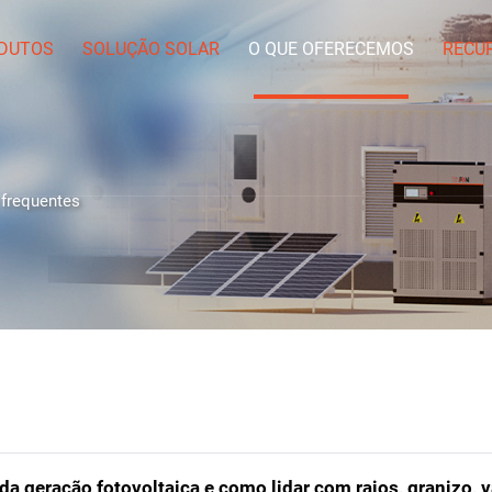
DUTOS
SOLUÇÃO SOLAR
O QUE OFERECEMOS
RECU
 frequentes
 da geração fotovoltaica e como lidar com raios, granizo