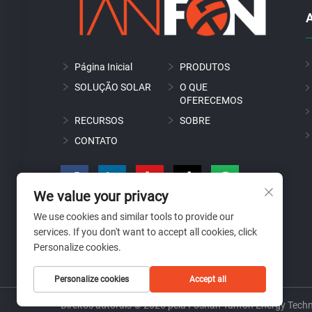
A
Página Inicial
PRODUTOS
SOLUÇÃO SOLAR
O QUE
OFERECEMOS
RECURSOS
SOBRE
CONTATO
We value your privacy
We use cookies and similar tools to provide our
services. If you don't want to accept all cookies, click
Personalize cookies.
Personalize cookies
Accept all
Direitos autorais © 2026 pela Foshan Tanfon Energy Techn