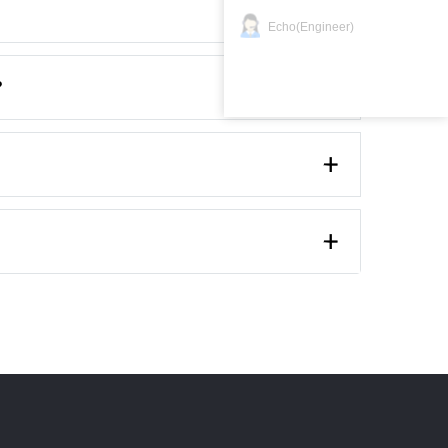
Echo(Engineer)
?