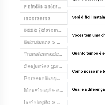
Painéis Solares
Será difícil insta
Inversores
BESS (Sistema de Armazenamento de Energia por Bateria)
Vocês têm uma cha
Estruturas e Montagem
Quanto tempo é s
Transformadores
Conjuntos geradores
Como posso me to
Personalização
Qual é a diferenç
Manutenção e Suporte
Instalação e Treinamento