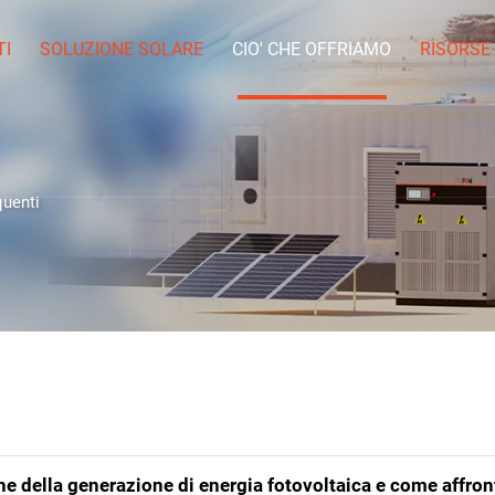
TI
SOLUZIONE SOLARE
CIO' CHE OFFRIAMO
RISORSE
uenti
ne della generazione di energia fotovoltaica e come affron