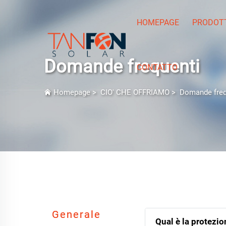
HOMEPAGE
PRODOT
Domande frequenti
CONTATTO
Homepage
>
CIO' CHE OFFRIAMO
>
Domande freq
Generale
Qual è la protezio