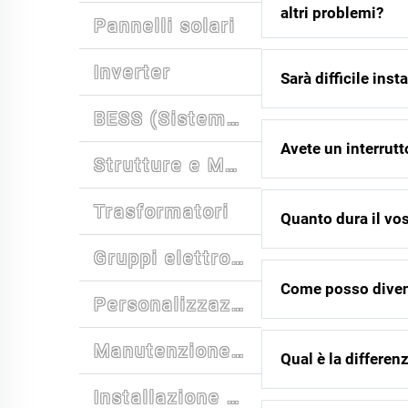
altri problemi?
Pannelli solari
Inverter
Sarà difficile inst
BESS (Sistema di Accumulo Energetico a Batteria)
Avete un interrutt
Strutture e Montaggio
Trasformatori
Quanto dura il vo
Gruppi elettrogeni
Come posso divent
Personalizzazione
Manutenzione e Supporto
Qual è la differenz
Installazione e formazione