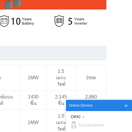
1.5
ะ
1MW
เมกะ
2mw
วัตต์
ตย์แบบ
1430
2,145
2,860
ต์
ชิ้น
ชิ้น
ชิ้น
Online Service
1.5
OKKI
1MW
เมกะ
2mw
Echo(Engineer)
วัตต์