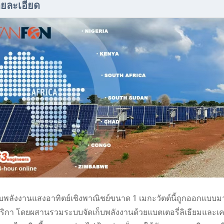
ยละเอียด
บพลังงานแสงอาทิตย์เชิงพาณิชย์ขนาด 1 เมกะวัตต์นี้ถูกออกแบบม
ริกา โดยผสานรวมระบบจัดเก็บพลังงานด้วยแบตเตอรี่ลิเธียมและเค