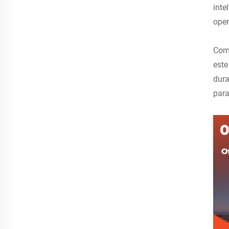
inte
oper
Comp
este
dura
para