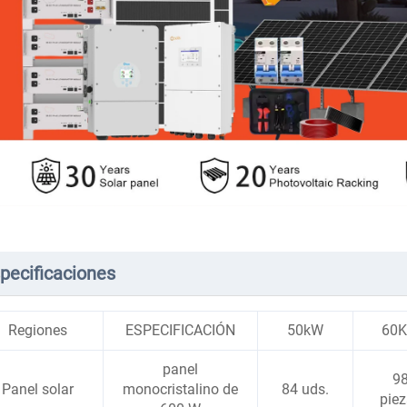
pecificaciones
Regiones
ESPECIFICACIÓN
50kW
60
panel
9
Panel solar
monocristalino de
84 uds.
pie