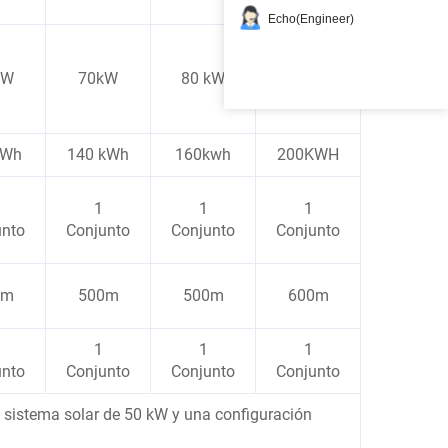
Echo(Engineer)
KW
70kW
80 kW
100 kW
kWh
140 kWh
160kwh
200KWH
1
1
1
unto
Conjunto
Conjunto
Conjunto
0m
500m
500m
600m
1
1
1
unto
Conjunto
Conjunto
Conjunto
 sistema solar de 50 kW y una configuración