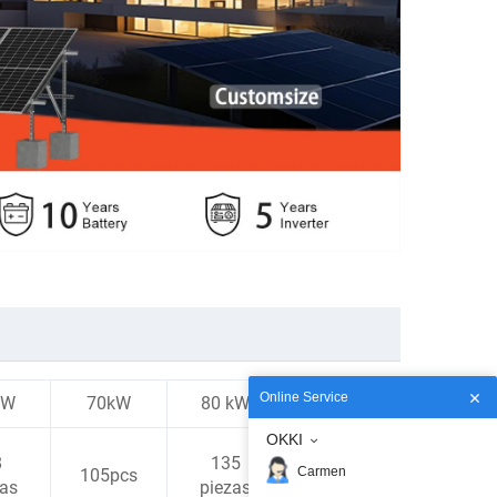
Online Service
KW
70kW
80 kW
100 kW
OKKI
8
135
180
Carmen
105pcs
zas
piezas
piezas