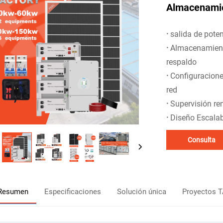
Almacenamie
·
salida de poten
·
Almacenamiento
respaldo
·
Configuraciones
red
·
Supervisión rem
·
Diseño Escalab
Consulta
Resumen
Especificaciones
Solución única
Proyectos 