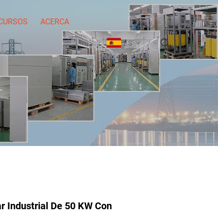
CURSOS
ACERCA
ES
r Industrial De 50 KW Con