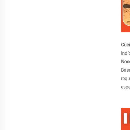
Cuén
Indí
Noso
Basá
requ
espe