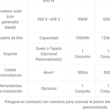
600 W
Inversor solar
(con
360 V–438 V
50kW
60
generador
diésel)
atería de litio
Capacidad
100kWh
120
Suelo o Tejado
1
1
Soporte
(Opcional
Conjunto
Conj
Personalizado)
Cables
4mm²
500m
50
fotovoltaicos
Herramientas
1
1
Opcional
e instalación
Conjunto
Conj
Póngase en contacto con nosotros para conocer el precio del
personalizada.