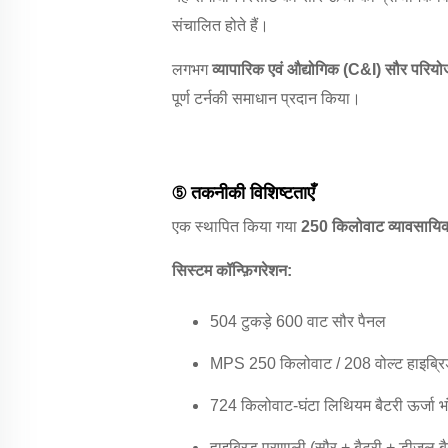
संचालित होते हैं।
लगभग
व्यापारिक एवं औद्योगिक (C&I) सौर परियो
पूर्ण टर्नकी समाधान प्रदान किया।
⑤ तकनीकी विशिष्टताएँ
एक स्थापित किया गया
250 किलोवाट व्यावसायिक
सिस्टम कॉन्फ़िगरेशन:
504 टुकड़े 600 वाट सौर पैनल
MPS 250 किलोवाट / 208 वोल्ट हाइब्रिड 
724 किलोवाट-घंटा लिथियम बैटरी ऊर्जा भ
हाइब्रिड प्रणाली (सौर + बैटरी + डीजल 