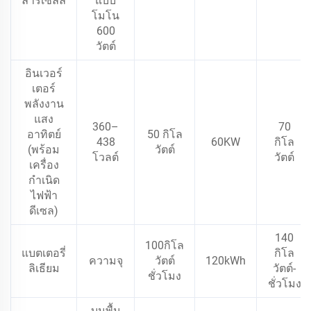
ลาร์เซลล์
แบบ
โมโน
600
วัตต์
อินเวอร์
เตอร์
พลังงาน
แสง
360–
70
อาทิตย์
50 กิโล
438
60KW
กิโล
(พร้อม
วัตต์
โวลต์
วัตต์
เครื่อง
กำเนิด
ไฟฟ้า
ดีเซล)
140
100กิโล
แบตเตอรี่
กิโล
ความจุ
วัตต์
120kWh
ลิเธียม
วัตต์-
ชั่วโมง
ชั่วโมง
บนพื้น